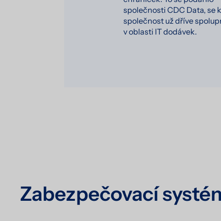
společnosti CDC Data, se 
společnost už dříve spolup
v oblasti IT dodávek.
Zabezpečovací systé