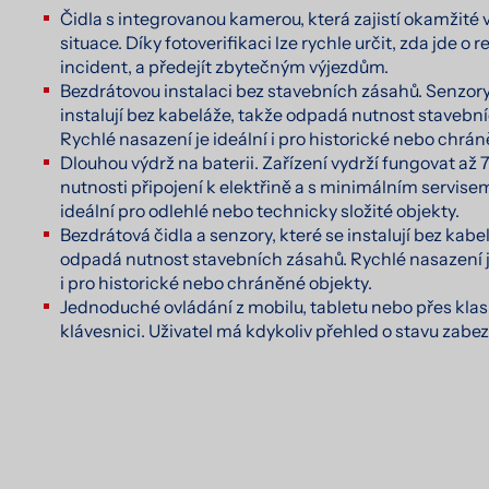
Čidla s integrovanou kamerou, která zajistí okamžité
situace. Díky fotoverifikaci lze rychle určit, zda jde o r
incident, a předejít zbytečným výjezdům.
Bezdrátovou instalaci bez stavebních zásahů. Senzory 
instalují bez kabeláže, takže odpadá nutnost stavebn
Rychlé nasazení je ideální i pro historické nebo chrán
Dlouhou výdrž na baterii. Zařízení vydrží fungovat až 7
nutnosti připojení k elektřině a s minimálním servisem
ideální pro odlehlé nebo technicky složité objekty.
Bezdrátová čidla a senzory, které se instalují bez kabe
odpadá nutnost stavebních zásahů. Rychlé nasazení j
i pro historické nebo chráněné objekty.
Jednoduché ovládání z mobilu, tabletu nebo přes kla
klávesnici. Uživatel má kdykoliv přehled o stavu zabe