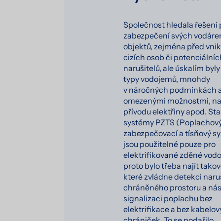
Společnost hledala řešení 
zabezpečení svých vodár
objektů, zejména před vni
cizích osob či potenciálníc
narušitelů, ale úskalím byl
typy vodojemů, mnohdy
v náročných podmínkách a
omezenými možnostmi, nap
přívodu elektřiny apod. St
systémy PZTS (Poplachov
zabezpečovací a tísňový s
jsou použitelné pouze pro
elektrifikované zděné vod
proto bylo třeba najít takov
které zvládne detekci naru
chráněného prostoru a ná
signalizaci poplachu bez
elektrifikace a bez kabelo
chrániček. To se podařilo