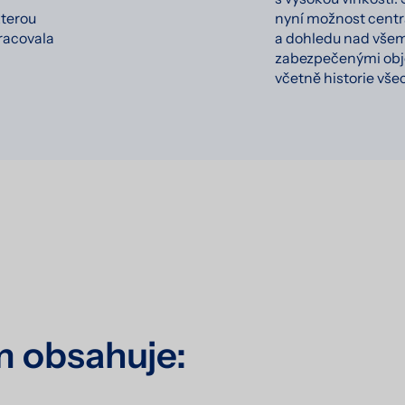
kterou
nyní možnost centr
racovala
a dohledu nad všem
zabezpečenými obje
včetně historie vše
m obsahuje: