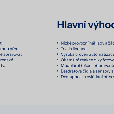
Hlavní výho
t
Nízké provozní náklady a žá
hranu před
Trvalá licence
ně spravovat
Vysoká úroveň automatizace
árenské
Okamžitá reakce díky fotove
ty.
Modulární řešení připravené
Bezdrátová čidla a senzory s 
Dostupnost a ovládání přes 