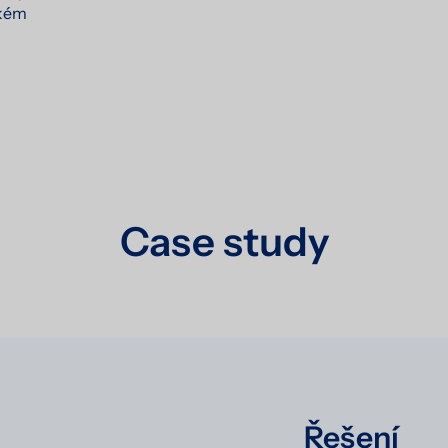
ckém
Case study
Řešení