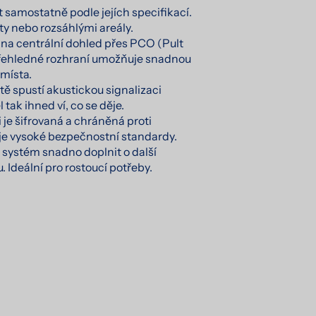
t samostatně podle jejích specifikací.
kty nebo rozsáhlými areály.
 na centrální dohled přes PCO (Pult
řehledné rozhraní umožňuje snadnou
 místa.
ě spustí akustickou signalizaci
 tak ihned ví, co se děje.
je šifrovaná a chráněná proti
je vysoké bezpečnostní standardy.
 systém snadno doplnit o další
. Ideální pro rostoucí potřeby.