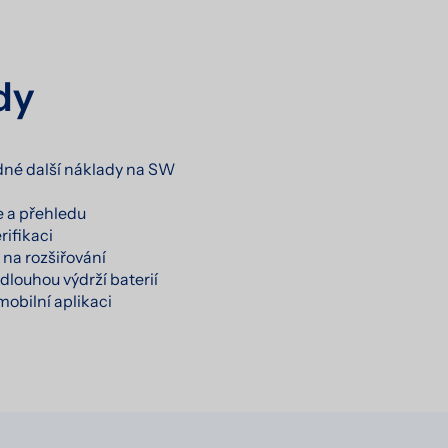
dy
dné další náklady na SW
 a přehledu
rifikaci
 na rozšiřování
dlouhou výdrží baterií
mobilní aplikaci