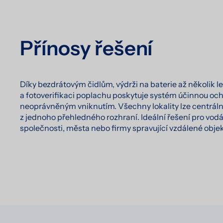
Přínosy řešení
Díky bezdrátovým čidlům, výdrži na baterie až několik le
a fotoverifikaci poplachu poskytuje systém účinnou oc
neoprávněným vniknutím. Všechny lokality lze centrál
z jednoho přehledného rozhraní. Ideální řešení pro vod
společnosti, města nebo firmy spravující vzdálené objek