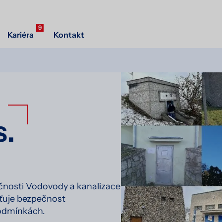
9
Kariéra
Kontakt
s.
nosti Vodovody a kanalizace
išťuje bezpečnost
podmínkách.