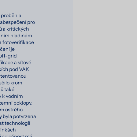
y proběhla
zabezpečení pro
 a kritických
odním hladinám
a fotoverifikace
čení je
off-grid
fikace a síťové
ících pod VAK
patentovanou
ečilo krom
ů také
y k vodním
zemní poklopy.
ím ostrého
py byla potvrzena
st technologií
mínkách
 Společnost má