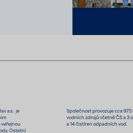
av a.s. je
Společnost provozuje cca 975 
ním
vodních zdrojů včetně ČS a 3 ú
 veřejnou
a 14 čistíren odpadních vod.
ody. Ostatní