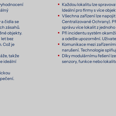
 vyhodnocení
Každou lokalitu lze spravova
eálný
Ideální pro firmy s více obje
Všechna zařízení lze napojit
a čidla se
Centralizované Ochrany). P
ích zásahů.
správu více lokalit z jednoho
ěné objekty.
Při incidentu systém okamžit
 let bez
a odešle upozornění. Uživatel
. Což je
Komunikace mezi zařízeními 
narušení. Technologie splňu
láže, takže
Díky modulárnímu řešení lze
e ideální
senzory, funkce nebo lokalitu
sickou
zpečení.