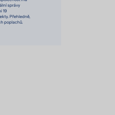
ální správy
i 19
kty. Přehledně,
ch poplachů.