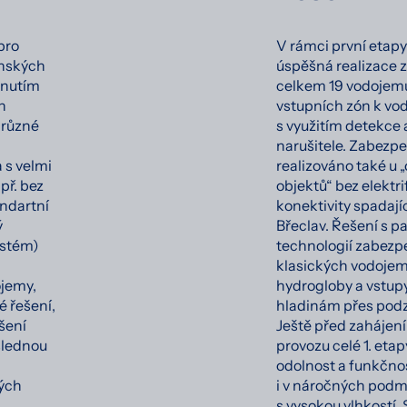
pro
V rámci první etap
enských
úspěšná realizace 
knutím
celkem 19 vodojemů
h
vstupních zón k v
y různé
s využitím detekce 
narušitele. Zabezpe
 s velmi
realizováno také u „
ř. bez
objektů“ bez elektri
andartní
konektivity spadaj
ý
Břeclav. Řešení s 
ystém)
technologií zabezp
klasických vodojem
ojemy,
hydrogloby a vstup
é řešení,
hladinám přes pod
šení
Ještě před zahájen
slednou
provozu celé 1. eta
odolnost a funkčno
vých
i v náročných pod
s vysokou vlhkostí.