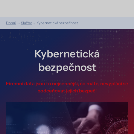
Domů
→
Služby
→
Kybernetická bezpečnost
Kybernetická
bezpečnost
Firemní data jsou to nejcennější, co máte, nevyplácí se
podceňovat jejich bezpečí