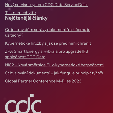
Nový servisní systém CDC Data ServiceDesk
Tisknemechytře
Nejčtenější články
Co je to systém správy dokumentů a k čemu je
užitečný?
Kybernetické hrozby a jak se před nimi chránit
ZPA Smart Energy si vybrala pro upgrade IFS
společnost CDC Data
NIS2 – Nová směrnice EU o kybernetické bezpečnosti
Schvalování dokumentů – jak funguje princip čtyř očí
Global Partner Conference M-Files 2023