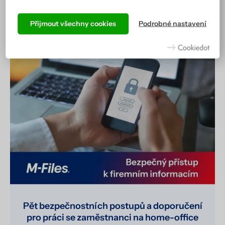
Podle cookies vás náš web totiž pozná a zobrazí se vám tak,
Číst více
jak jste zvyklí, a hlavně tak, aby všechno správně fungovalo.
Přijmout všechny cookies
Podrobné nastavení
Více informací včetně přehledu všech cookies získáte na
stránce zásad ochrany osobních údajů
.
Pět bezpečnostních postupů a doporučení
pro práci se zaměstnanci na home-office