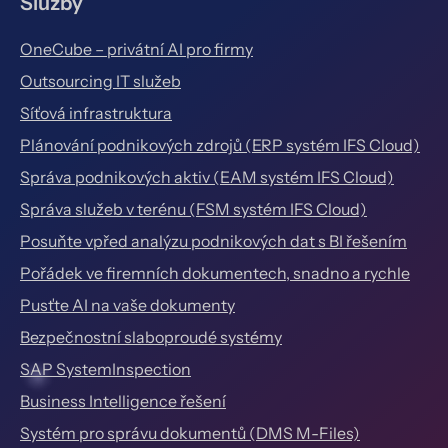
Služby
OneCube – privátní AI pro firmy
Outsourcing IT služeb
Síťová infrastruktura
Plánování podnikových zdrojů (ERP systém IFS Cloud)
Správa podnikových aktiv (EAM systém IFS Cloud)
Správa služeb v terénu (FSM systém IFS Cloud)
Posuňte vpřed analýzu podnikových dat s BI řešením
Pořádek ve firemních dokumentech, snadno a rychle
Pusťte AI na vaše dokumenty
Bezpečnostní slaboproudé systémy
SAP SystemInspection
Business Intelligence řešení
Systém pro správu dokumentů (DMS M-Files)