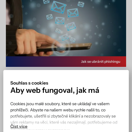
Jak se ubránit phishingu
Phishing – kybernetický útok, který
Souhlas s cookies
doslova číhá na každém kroku
Aby web fungoval, jak má
28. 4. 2025
Cookies jsou malé soubory, které se ukládají ve vašem
Phishing je v současné době celosvětově
prohlížeči. Abyste na našem webu rychle našli to, co
nejčetnějším kybernetickým útokem a to z toho
potřebujete, ušetřili si zbytečné klikání a nezobrazovaly se
důvodu, že je jednoduchý na provedení
vám reklamy na věci, které vás nezajímají, potřebujeme od
a bohužel ve velkém procentu i účinný. Jeho
vás souhlas s jejich zpracováním.
pojmenování pochází z anglického…