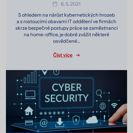
6. 5. 2021
S ohledem na nárůst kybernetických hrozeb
a s rostoucími obavami IT oddělení ve firmách
skrze bezpečné postupy práce se zaměstnanci
na home-office, je dobré zvážit některé
osvědčené…
Číst více