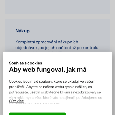
Nákup
Kompletní zpracování nákupních
objednávek, od jejich načtení až po kontrolu
jednotlivých položek. Uživatelé mohou
snadno přijímat dodané zboží na sklad,
Souhlas s cookies
ověřovat množství i šarže a okamžitě
Aby web fungoval, jak má
zapisovat údaje do systému. Tím se zrychluje
proces příjmu materiálu, zajišťuje přesnost
Cookies jsou malé soubory, které se ukládají ve vašem
skladových dat a minimalizuje chybovost
prohlížeči. Abyste na našem webu rychle našli to, co
při evidenci.
potřebujete, ušetřili si zbytečné klikání a nezobrazovaly se
vám reklamy na věci, které vás nezajímají, potřebujeme od
vás souhlas s jejich zpracováním.
Podle cookies vás náš web totiž pozná a zobrazí se vám tak,