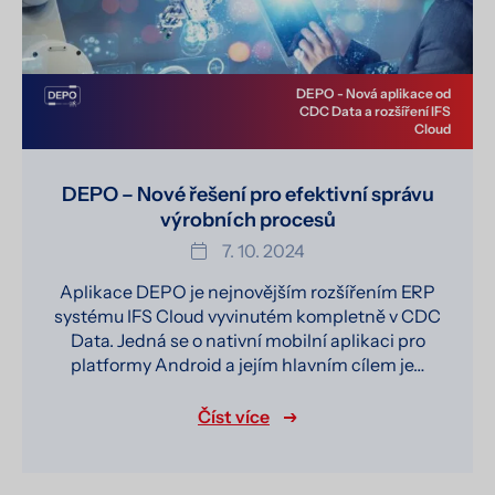
DEPO - Nová aplikace od
CDC Data a rozšíření IFS
Cloud
DEPO – Nové řešení pro efektivní správu
výrobních procesů
7. 10. 2024
Aplikace DEPO je nejnovějším rozšířením ERP
systému IFS Cloud vyvinutém kompletně v CDC
Data. Jedná se o nativní mobilní aplikaci pro
platformy Android a jejím hlavním cílem je…
Číst více