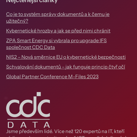
Nejčtenější články
Co je to systém správy dokumentů a k čemu je
užitečný?
Kybernetické hrozby a jak se před nimi chránit
ZPA Smart Energy si vybrala pro upgrade IFS
společnost CDC Data
NIS2 – Nová směrnice EU o kybernetické bezpečnosti
Schvalování dokumentů – jak funguje princip čtyř očí
Global Partner Conference M-Files 2023
Jsme především lidé. Více než 120 expertů na IT, kteří