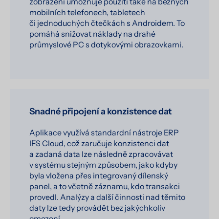
zobrazení umožňuje použití také na běžných
mobilních telefonech, tabletech
či jednoduchých čtečkách s Androidem. To
pomáhá snižovat náklady na drahé
průmyslové PC s dotykovými obrazovkami.
Snadné připojení a konzistence dat
Aplikace využívá standardní nástroje ERP
IFS Cloud, což zaručuje konzistenci dat
a zadaná data lze následně zpracovávat
v systému stejným způsobem, jako kdyby
byla vložena přes integrovaný dílenský
panel, a to včetně záznamu, kdo transakci
provedl. Analýzy a další činnosti nad těmito
daty lze tedy provádět bez jakýchkoliv
omezení.