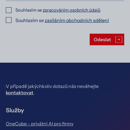
Souhlasím se
zpracováním osobních údajů
Souhlasím se
zasíláním obchodních sdělení
Ponechte toto pole prázdné.
Odeslat
V případě jakýchkoliv dotazů nás neváhejte
kontaktovat
.
Služby
OneCube – privátní AI pro firmy