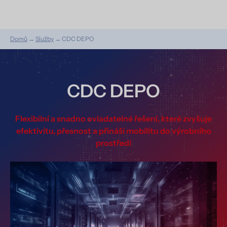
Domů
→
Služby
→
CDC DEPO
CDC DEPO
Flexibilní a snadno ovladatelné řešení, které zvyšuje
efektivitu, přesnost a přináší mobilitu do výrobního
prostředí