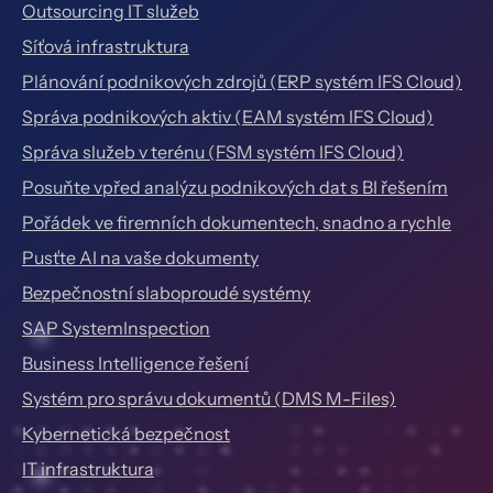
Outsourcing IT služeb
Síťová infrastruktura
Plánování podnikových zdrojů (ERP systém IFS Cloud)
Správa podnikových aktiv (EAM systém IFS Cloud)
Správa služeb v terénu (FSM systém IFS Cloud)
Posuňte vpřed analýzu podnikových dat s BI řešením
Pořádek ve firemních dokumentech, snadno a rychle
Pusťte AI na vaše dokumenty
Bezpečnostní slaboproudé systémy
SAP SystemInspection
Business Intelligence řešení
Systém pro správu dokumentů (DMS M-Files)
Kybernetická bezpečnost
IT infrastruktura