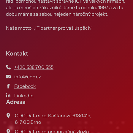
rádi pomohou nastavit správně ICT ve velkých firmách,
ale i u menších zákazníků. Jsme tu od roku 1997 a za tu
dobu máme za sebou nejeden náročný projekt.
Naše motto: „IT partner pro váš úspěch“
Kontakt
+420 538 700 555
info@cdc.cz
Facebook
LinkedIn
Adresa
CDC Data s.r.o. Kaštanová 618/141c,
617 00 Brno
CDC Data s.r.o. organizačná zložka