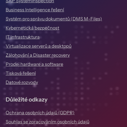
SAP SystemInspection
Business Intelligence řešení
Systém pro správu dokumentů (DMS M-Files)
Kybernetická bezpečnost
IT infrastruktura
Virtualizace serverů a desktopů
Zálohování a Disaster recovery
Prodej hardware a software
Tisková řešení
Datové rozvody
Důležité odkazy
Ochrana osobních údajů (GDPR)
Souhlas se zpracováním osobních údajů