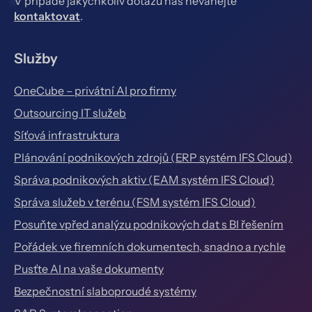
V případě jakýchkoliv dotazů nás neváhejte
kontaktovat
.
Služby
OneCube – privátní AI pro firmy
Outsourcing IT služeb
Síťová infrastruktura
Plánování podnikových zdrojů (ERP systém IFS Cloud)
Správa podnikových aktiv (EAM systém IFS Cloud)
Správa služeb v terénu (FSM systém IFS Cloud)
Posuňte vpřed analýzu podnikových dat s BI řešením
Pořádek ve firemních dokumentech, snadno a rychle
Pusťte AI na vaše dokumenty
Bezpečnostní slaboproudé systémy