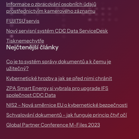
Informace o zpracování osobních údajů
prostřednictvím kamerového záznamu
FUJITSU servis
Nový servisní systém CDC Data ServiceDesk
Tisknemechytře
Nejčtenější články
Co je to systém správy dokumentů a k čemu je
užitečný?
Kybernetické hrozby a jak se před nimi chránit
ZPA Smart Energy si vybrala pro upgrade IFS
společnost CDC Data
NIS2 – Nová směrnice EU o kybernetické bezpečnosti
Schvalování dokumentů – jak funguje princip čtyř očí
Global Partner Conference M-Files 2023