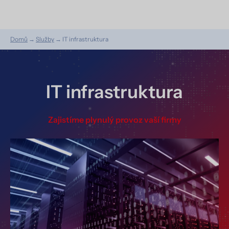
Domů
→
Služby
→
IT infrastruktura
IT infrastruktura
Zajistíme plynulý provoz vaší firmy