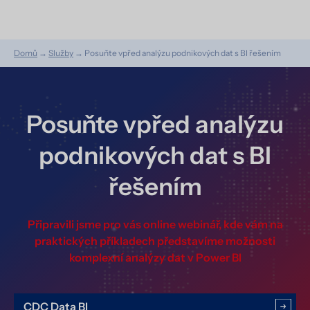
Domů
→
Služby
→
Posuňte vpřed analýzu podnikových dat s BI řešením
Posuňte vpřed analýzu
podnikových dat s BI
řešením
Připravili jsme pro vás online webinář, kde vám na
praktických příkladech představíme možnosti
komplexní analýzy dat v Power BI
CDC Data BI