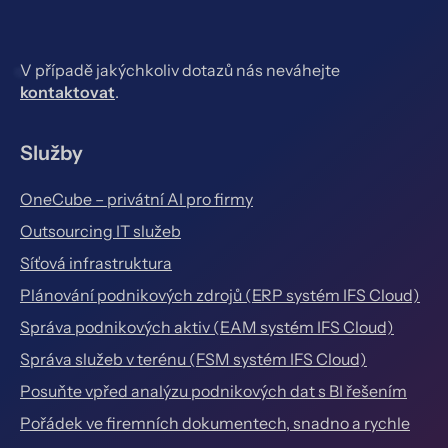
V případě jakýchkoliv dotazů nás neváhejte
kontaktovat
.
Služby
OneCube – privátní AI pro firmy
Outsourcing IT služeb
Síťová infrastruktura
Plánování podnikových zdrojů (ERP systém IFS Cloud)
Správa podnikových aktiv (EAM systém IFS Cloud)
Správa služeb v terénu (FSM systém IFS Cloud)
Posuňte vpřed analýzu podnikových dat s BI řešením
Pořádek ve firemních dokumentech, snadno a rychle