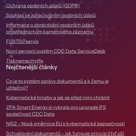
Ochrana osobních údajů (GDPR)
Souhlas se zpracováním osobních údajů
Informace o zpracování osobních údajů
prostřednictvím kamerového záznamu
FUJITSU servis
Nový servisní systém CDC Data ServiceDesk
Tisknemechytře
Nejčtenější články
Co je to systém správy dokumentů a k čemu je
užitečný?
Kybernetické hrozby a jak se před nimi chránit
ZPA Smart Energy si vybrala pro upgrade IFS
společnost CDC Data
NIS2 – Nová směrnice EU o kybernetické bezpečnosti
Schvalování dokumentů – jak funguje princip čtyř očí