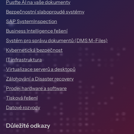
Pusťte AI na vaše dokumenty
Bezpečnostní slaboproudé systémy
SAP SystemInspection
Business Intelligence řešení
Systém pro správu dokumentů (DMS M-Files)
Kybernetická bezpečnost
IT infrastruktura
Virtualizace serverů a desktopů
Zálohování a Disaster recovery
Prodej hardware a software
Tisková řešení
Datové rozvody
Důležité odkazy