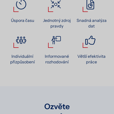
Úspora času
Jednotný zdroj
Snadná analýza
pravdy
dat
Individuální
Informované
Větší efektivita
přizpůsobení
rozhodování
práce
Ozvěte