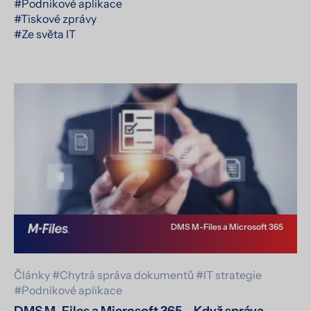
#Podnikové aplikace
#Tiskové zprávy
#Ze světa IT
DMS M-Files a Microsoft 365
Články
#Chytrá správa dokumentů
#IT strategie
#Podnikové aplikace
DMS M-Files a Microsoft 365 – Když správa