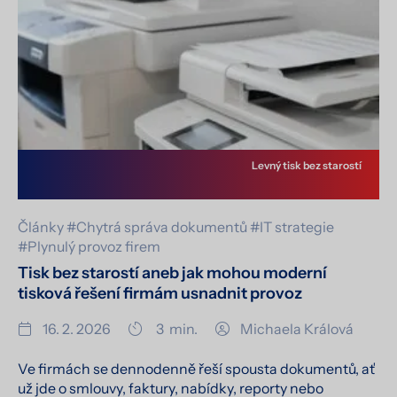
Levný tisk bez starostí
Články
#Chytrá správa dokumentů
#IT strategie
#Plynulý provoz firem
Tisk bez starostí aneb jak mohou moderní
tisková řešení firmám usnadnit provoz
16. 2. 2026
3
min.
Michaela Králová
Ve firmách se dennodenně řeší spousta dokumentů, ať
už jde o smlouvy, faktury, nabídky, reporty nebo