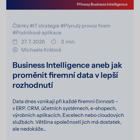
Přínosy Business Intelligence
Články
#IT strategie
#Plynulý provoz firem
#Podnikové aplikace
27. 7. 2026
3
min.
Michaela Králová
Business Intelligence aneb jak
proměnit firemní data v lepší
rozhodnutí
Data dnes vznikají při každé firemní činnosti –
v ERP, CRM, účetních systémech, e-shopech,
výrobních aplikacích, Excelech nebo cloudových
službách. Většina společností jich má dostatek,
ale nedokáže…