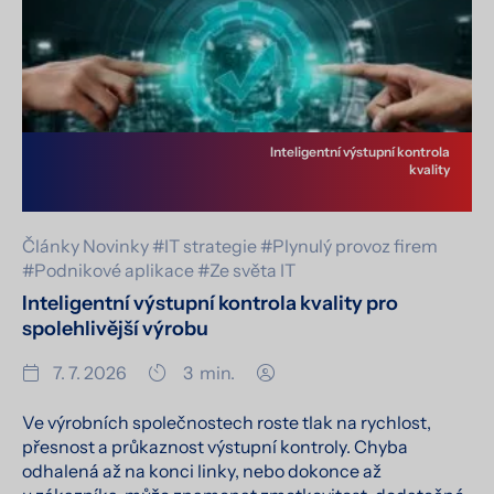
Inteligentní výstupní kontrola
kvality
Články
Novinky
#IT strategie
#Plynulý provoz firem
#Podnikové aplikace
#Ze světa IT
Inteligentní výstupní kontrola kvality pro
spolehlivější výrobu
7. 7. 2026
3
min.
Ve výrobních společnostech roste tlak na rychlost,
přesnost a průkaznost výstupní kontroly. Chyba
odhalená až na konci linky, nebo dokonce až