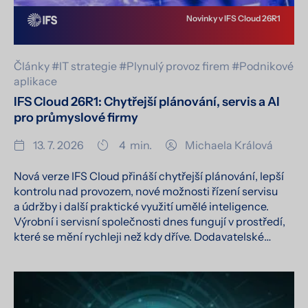
Novinky v IFS Cloud 26R1
Články
#IT strategie
#Plynulý provoz firem
#Podnikové
aplikace
IFS Cloud 26R1: Chytřejší plánování, servis a AI
pro průmyslové firmy
13. 7. 2026
4
min.
Michaela Králová
Nová verze IFS Cloud přináší chytřejší plánování, lepší
kontrolu nad provozem, nové možnosti řízení servisu
a údržby i další praktické využití umělé inteligence.
Výrobní i servisní společnosti dnes fungují v prostředí,
které se mění rychleji než kdy dříve. Dodavatelské…