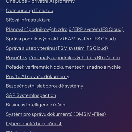
OneCube – privátní AI pro firmy
Outsourcing IT služeb
Síťová infrastruktura
Plánování podnikových zdrojů (ERP systém IFS Cloud)
Správa podnikových aktiv (EAM systém IFS Cloud)
Správa služeb v terénu (FSM systém IFS Cloud)
Posuňte vpřed analýzu podnikových dat s BI řešením
Pořádek ve firemních dokumentech, snadno a rychle
Pusťte AI na vaše dokumenty
Bezpečnostní slaboproudé systémy
SAP SystemInspection
Business Intelligence řešení
Systém pro správu dokumentů (DMS M-Files)
Kybernetická bezpečnost