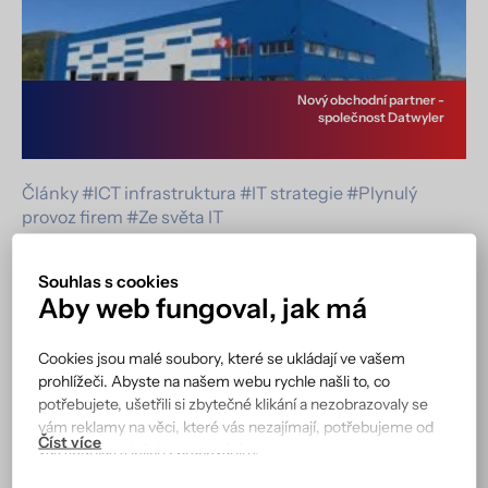
Nový obchodní partner -
společnost Datwyler
Články
#ICT infrastruktura
#IT strategie
#Plynulý
provoz firem
#Ze světa IT
Zahájení spolupráce se společností Datwyler
v oblasti strukturovaných kabeláží
Souhlas s cookies
Aby web fungoval, jak má
1. 6. 2026
3
min.
Michaela Králová
Cookies jsou malé soubory, které se ukládají ve vašem
CDC Data rozšiřuje své portfolio technologických
prohlížeči. Abyste na našem webu rychle našli to, co
partnerů o renomovaného švýcarského výrobce
potřebujete, ušetřili si zbytečné klikání a nezobrazovaly se
Datwyler IT Infra. Nová spolupráce přináší našim
vám reklamy na věci, které vás nezajímají, potřebujeme od
zákazníkům ještě širší možnosti v oblasti datových sítí
vás souhlas s jejich zpracováním.
a moderních bezpečnostních a komunikačních
systémů. Společnost Datwyler IT Infra patří mezi