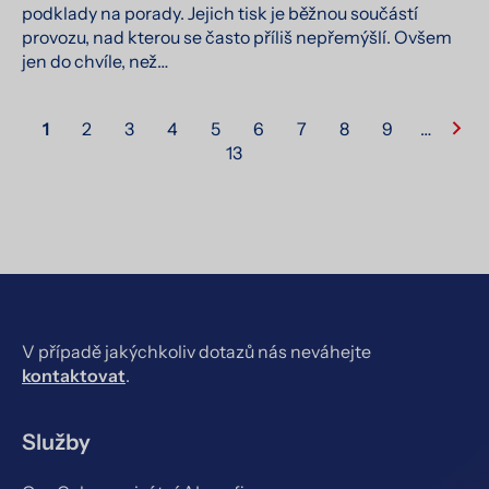
podklady na porady. Jejich tisk je běžnou součástí
provozu, nad kterou se často příliš nepřemýšlí. Ovšem
jen do chvíle, než…
1
2
3
4
5
6
7
8
9
…
13
V případě jakýchkoliv dotazů nás neváhejte
kontaktovat
.
Služby