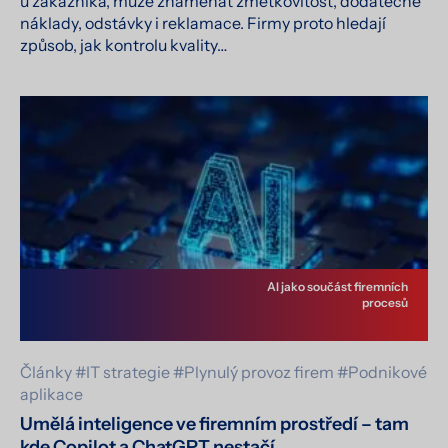
u zákazníka, může znamenat zmetkovitost, dodatečné
náklady, odstávky i reklamace. Firmy proto hledají
způsob, jak kontrolu kvality…
AI jako součást firemních
procesů
Články
#IT strategie
#Plynulý provoz firem
#Podnikové
aplikace
Umělá inteligence ve firemním prostředí – tam
kde Copilot a ChatGPT nestačí