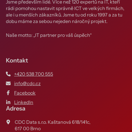
Jsme především lidé. Více než 120 expertů na IT, kteří
rádi pomohou nastavit správně ICT ve velkých firmách,
ale i u menších zákazníků. Jsme tu od roku 1997 a za tu
dobu máme za sebou nejeden náročný projekt.
Naše motto: „IT partner pro váš úspěch“
Kontakt
+420 538 700 555
info@cdc.cz
Facebook
LinkedIn
Adresa
CDC Data s.r.o. Kaštanová 618/141c,
617 00 Brno