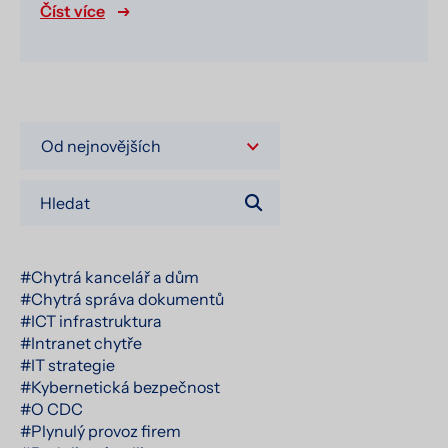
Číst více
#Chytrá kancelář a dům
#Chytrá správa dokumentů
#ICT infrastruktura
#Intranet chytře
#IT strategie
#Kybernetická bezpečnost
#O CDC
#Plynulý provoz firem