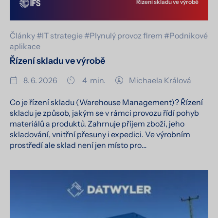
Řízení skladu ve výrobě
Články
#IT strategie
#Plynulý provoz firem
#Podnikové
aplikace
Řízení skladu ve výrobě
8. 6. 2026
4
min.
Michaela Králová
Co je řízení skladu (Warehouse Management)? Řízení
skladu je způsob, jakým se v rámci provozu řídí pohyb
materiálů a produktů. Zahrnuje příjem zboží, jeho
skladování, vnitřní přesuny i expedici. Ve výrobním
prostředí ale sklad není jen místo pro…