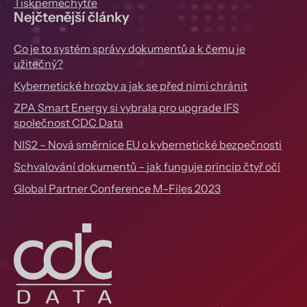
Tisknemechytře
Nejčtenější články
Co je to systém správy dokumentů a k čemu je
užitečný?
Kybernetické hrozby a jak se před nimi chránit
ZPA Smart Energy si vybrala pro upgrade IFS
společnost CDC Data
NIS2 – Nová směrnice EU o kybernetické bezpečnosti
Schvalování dokumentů – jak funguje princip čtyř očí
Global Partner Conference M-Files 2023