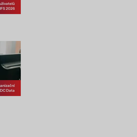
uživatelů
IFS 2026
anizační
CDC Data