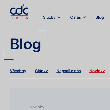
Služby
O nás
Blog
Blog
Všechny
Články
Napsali o nás
Novinky
Novinky