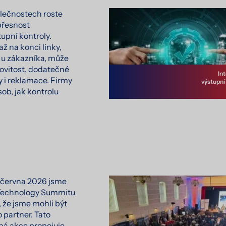
lečnostech roste
 přesnost
upní kontroly.
ž na konci linky,
 u zákazníka, může
vitost, dodatečné
Int
y i reklamace. Firmy
výstupní
sob, jak kontrolu
. června 2026 jsme
 Technology Summitu
, že jsme mohli být
o partner. Tato
á akce propojuje