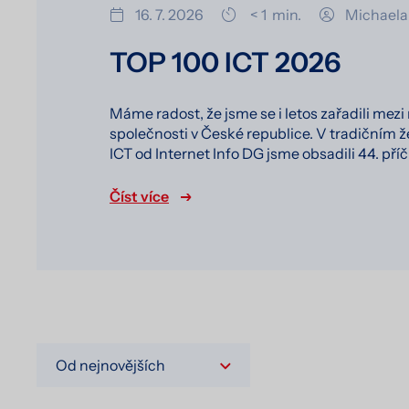
16. 7. 2026
< 1
min.
Michaela
TOP 100 ICT 2026
Máme radost, že jsme se i letos zařadili mezi
společnosti v České republice. V tradičním 
ICT od Internet Info DG jsme obsadili 44. pří
Číst více