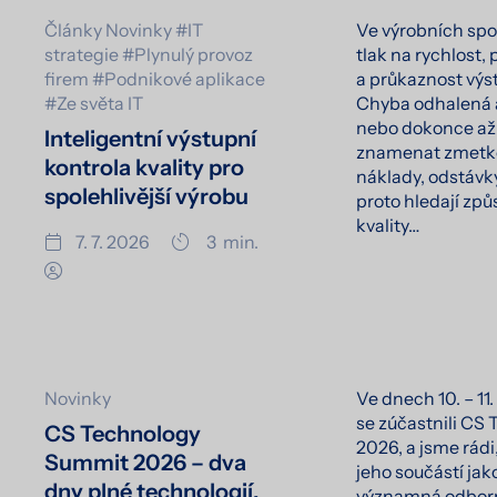
Články
Novinky
#IT
Ve výrobních spo
strategie
#Plynulý provoz
tlak na rychlost,
firem
#Podnikové aplikace
a průkaznost výst
#Ze světa IT
Chyba odhalená a
nebo dokonce až
Inteligentní výstupní
znamenat zmetko
kontrola kvality pro
náklady, odstávk
spolehlivější výrobu
proto hledají způ
kvality…
7. 7. 2026
3
min.
Novinky
Ve dnech 10. – 11
se zúčastnili CS
CS Technology
2026, a jsme rádi
Summit 2026 – dva
jeho součástí jak
dny plné technologií,
významná odborn