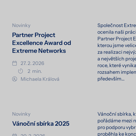
Novinky
Společnost Extr
ocenila naši prác
Partner Project
Partner Project 
Excellence Award od
kterou jsme velice
Extreme Networks
za realizaci nej
a největších pro
27. 2. 2026
roce, které vynik
2
min.
rozsahem implem
především…
Michaela Králová
Novinky
Vánoční sbírka, 
pořádáme mezi n
Vánoční sbírka 2025
pro podporu vybr
proběhla ke konc