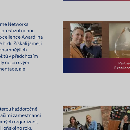
eme Networks
i prestižní cenou
Excellence Award, na
 hrdí. Získali jsme ji
významnějších
jektů v předchozím
aly nejen svým
Partne
Excellen
entace, ale
kterou každoročně
ašimi zaměstnanci
aných organizací,
i loňského roku