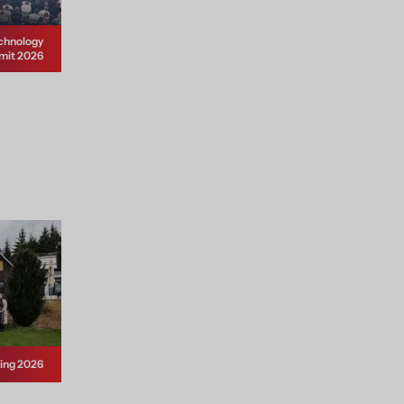
chnology
it 2026
ing 2026