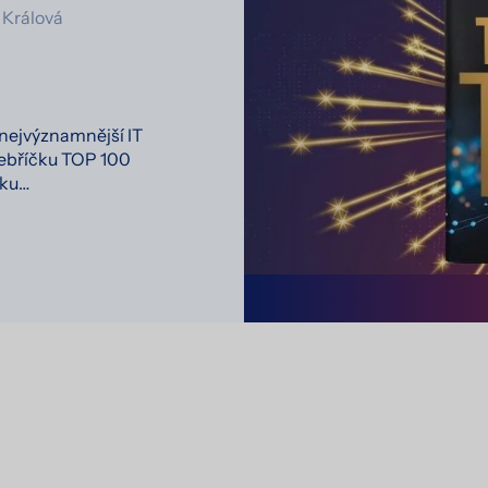
 Králová
 nejvýznamnější IT
žebříčku TOP 100
čku…