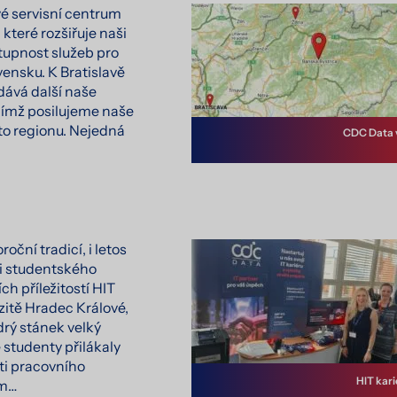
vé servisní centrum
 které rozšiřuje naši
stupnost služeb pro
ensku. K Bratislavě
idává další naše
ímž posilujeme naše
to regionu. Nejedná
CDC Data 
oční tradicí, i letos
li studentského
ch příležitostí HIT
zitě Hradec Králové,
drý stánek velký
 studenty přilákaly
i pracovního
HIT kar
em…