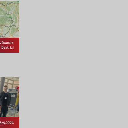
v Banské
Bystrici
iéra 2026