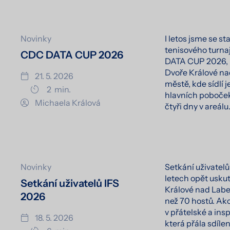
Novinky
I letos jsme se st
tenisového turna
CDC DATA CUP 2026
DATA CUP 2026, k
Dvoře Králové na
21. 5. 2026
městě, kde sídlí 
2
min.
hlavních poboček
Michaela Králová
čtyři dny v areálu
Novinky
Setkání uživatelů
letech opět usku
Setkání uživatelů IFS
Králové nad Labem
2026
než 70 hostů. Ak
v přátelské a ins
18. 5. 2026
která přála sdílen