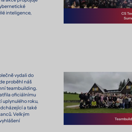
kybernetické
lé inteligence,
CS Te
Summ
polečně vydali do
kde proběhl náš
mní teambuilding.
třila oficiálnímu
í uplynulého roku,
dcházející a také
anců. Velkým
Teambuild
yhlášení