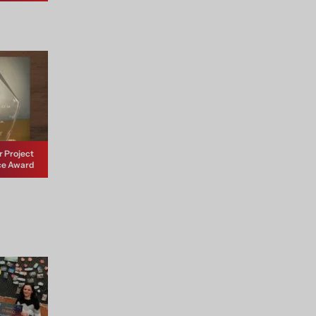
r Project
ce Award