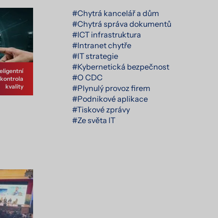
#Chytrá kancelář a dům
#Chytrá správa dokumentů
#ICT infrastruktura
#Intranet chytře
#IT strategie
#Kybernetická bezpečnost
eligentní
#O CDC
 kontrola
kvality
#Plynulý provoz firem
#Podnikové aplikace
#Tiskové zprávy
#Ze světa IT