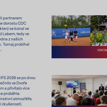
ali partnerem
je dorostu CDC
terý se konal ve
d Labem, tedy ve
jedna z našich
. Turnaj probíhal
…
CDC D
 IFS 2026 se po dvou
tečnilo ve Dvoře
 a přivítalo více
ce proběhla
pirativní atmosféře,
í zkušeností,