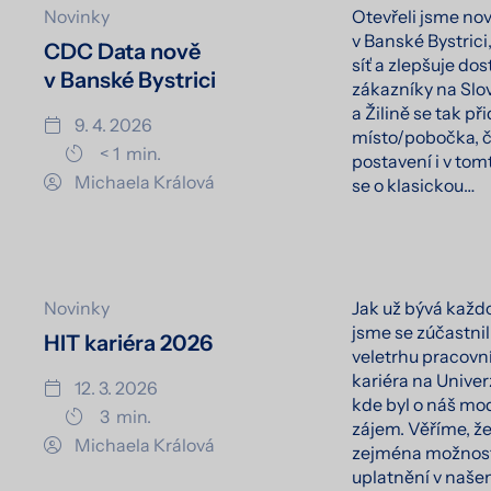
Novinky
Otevřeli jsme no
v Banské Bystrici,
CDC Data nově
síť a zlepšuje do
v Banské Bystrici
zákazníky na Slov
a Žilině se tak př
9. 4. 2026
místo/pobočka, č
< 1
min.
postavení i v tom
Michaela Králová
se o klasickou…
Novinky
Jak už bývá každor
jsme se zúčastni
HIT kariéra 2026
veletrhu pracovní
kariéra na Univer
12. 3. 2026
kde byl o náš mo
3
min.
zájem. Věříme, že
Michaela Králová
zejména možnost
uplatnění v naš