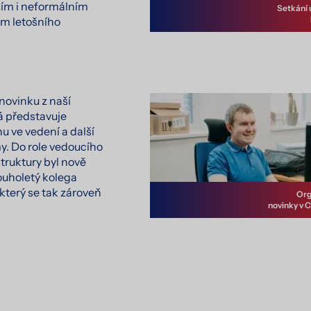
ím i neformálním
Setkání 
m letošního
 novinku z naší
á představuje
 ve vedení a další
my. Do role vedoucího
struktury byl nově
uholetý kolega
terý se tak zároveň
Org
novinky v 