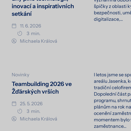
inovací a inspirativních
špičky z oblasti 
bezpečnosti, umě
setkání
digitalizace,…
11. 6. 2026
3
min.
Michaela Králová
Novinky
I letos jsme se s
areálu Jasenka, 
Teambuilding 2026 ve
tradiční celofire
Žďárských vrších
Dopolední část pa
programu, shrnut
25. 5. 2026
plánům na rok na
3
min.
ocenění zaměstn
Michaela Králová
momentem bylo v
zaměstnance…