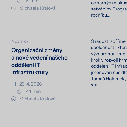
6
min.
odborným diskus
Michaela Králová
setkáním. Progra
ročníku…
Novinky
S radostí sdílíme
společnosti, kter
Organizační změny
významnou změnu
a nové vedení našeho
krok v rozvoji fir
oddělení IT
oddělení IT infra
infrastruktury
jmenován náš dlo
Tomáš Holomek, k
29. 4. 2026
stal…
< 1
min.
Michaela Králová