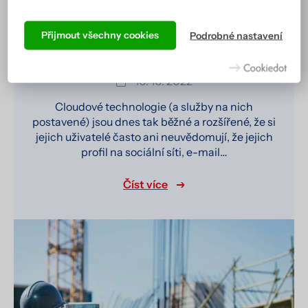
Podle cookies vás náš web totiž pozná a zobrazí se vám tak,
jak jste zvyklí, a hlavně tak, aby všechno správně fungovalo.
Přijmout všechny cookies
Podrobné nastavení
Co může cloudové ERP přinést vaší
Více informací včetně přehledu všech cookies získáte na
společnosti ?
stránce zásad ochrany osobních údajů
.
10. 10. 2022
Cloudové technologie (a služby na nich
postavené) jsou dnes tak běžné a rozšířené, že si
jejich uživatelé často ani neuvědomují, že jejich
profil na sociální síti, e-mail…
Číst více