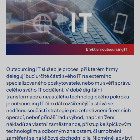
Efektivní outsourcing IT
Outsourcing IT služeb je proces, při kterém firmy
delegují buď určité části svého IT na externího
specializovaného poskytovatele, nebo mu svěří správu
celého svého IT oddělení. V době digitální
transformace a neustálého technologického pokroku
je outsourcing IT čím dál rozšířenější a stává se
nedílnou součástí strategie pro zefektivnění firemních
operací, neboť přináší řadu výhod, např. snížení
nákladů za vlastní zaměstnance, přístup ke špičkovým
technologiím a odborným znalostem, či umožnění
zaměření se na klíčové obchodní cíle. Nicméně, aby byl