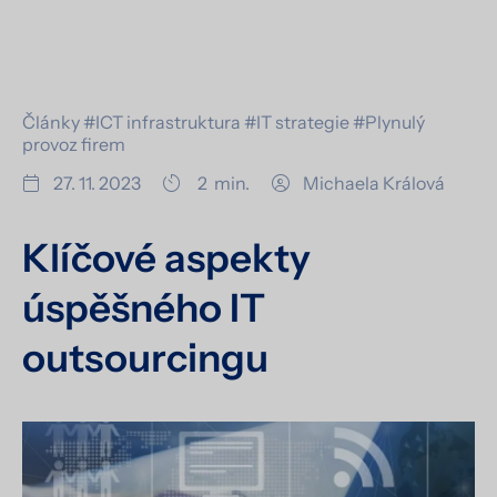
Články
#ICT infrastruktura
#IT strategie
#Plynulý
provoz firem
27. 11. 2023
2
min.
Michaela Králová
Klíčové aspekty
úspěšného IT
outsourcingu