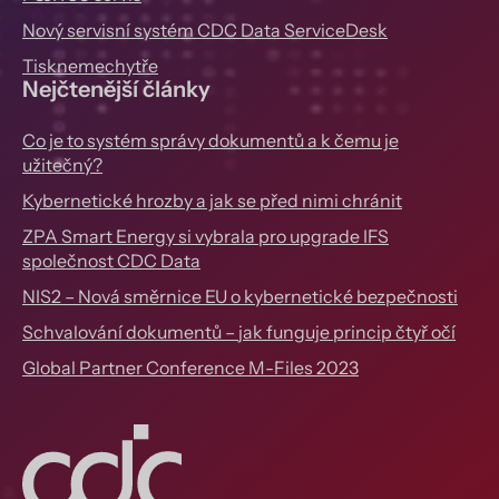
Nový servisní systém CDC Data ServiceDesk
Tisknemechytře
Nejčtenější články
Co je to systém správy dokumentů a k čemu je
užitečný?
Kybernetické hrozby a jak se před nimi chránit
ZPA Smart Energy si vybrala pro upgrade IFS
společnost CDC Data
NIS2 – Nová směrnice EU o kybernetické bezpečnosti
Schvalování dokumentů – jak funguje princip čtyř očí
Global Partner Conference M-Files 2023