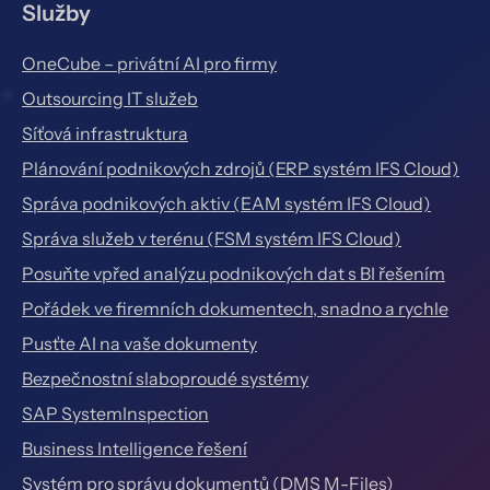
Služby
OneCube – privátní AI pro firmy
Outsourcing IT služeb
Síťová infrastruktura
Plánování podnikových zdrojů (ERP systém IFS Cloud)
Správa podnikových aktiv (EAM systém IFS Cloud)
Správa služeb v terénu (FSM systém IFS Cloud)
Posuňte vpřed analýzu podnikových dat s BI řešením
Pořádek ve firemních dokumentech, snadno a rychle
Pusťte AI na vaše dokumenty
Bezpečnostní slaboproudé systémy
SAP SystemInspection
Business Intelligence řešení
Systém pro správu dokumentů (DMS M-Files)