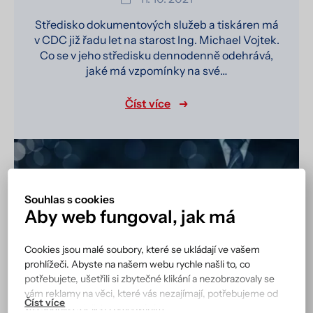
Středisko dokumentových služeb a tiskáren má
v CDC již řadu let na starost Ing. Michael Vojtek.
Co se v jeho středisku dennodenně odehrává,
jaké má vzpomínky na své…
Číst více
Souhlas s cookies
Aby web fungoval, jak má
Cookies jsou malé soubory, které se ukládají ve vašem
prohlížeči. Abyste na našem webu rychle našli to, co
potřebujete, ušetřili si zbytečné klikání a nezobrazovaly se
vám reklamy na věci, které vás nezajímají, potřebujeme od
vás souhlas s jejich zpracováním.