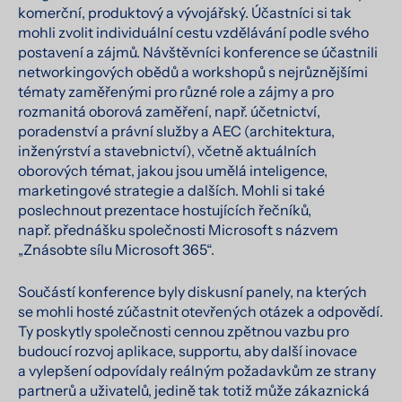
komerční, produktový a vývojářský. Účastníci si tak
mohli zvolit individuální cestu vzdělávání podle svého
postavení a zájmů. Návštěvníci konference se účastnili
networkingových obědů a workshopů s nejrůznějšími
tématy zaměřenými pro různé role a zájmy a pro
rozmanitá oborová zaměření, např. účetnictví,
poradenství a právní služby a AEC (architektura,
inženýrství a stavebnictví), včetně aktuálních
oborových témat, jakou jsou umělá inteligence,
marketingové strategie a dalších. Mohli si také
poslechnout prezentace hostujících řečníků,
např. přednášku společnosti Microsoft s názvem
„Znásobte sílu Microsoft 365“.
Součástí konference byly diskusní panely, na kterých
se mohli hosté zúčastnit otevřených otázek a odpovědí.
Ty poskytly společnosti cennou zpětnou vazbu pro
budoucí rozvoj aplikace, supportu, aby další inovace
a vylepšení odpovídaly reálným požadavkům ze strany
partnerů a uživatelů, jedině tak totiž může zákaznická