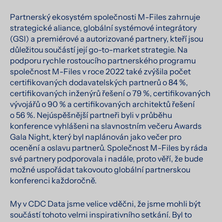
Partnerský ekosystém společnosti M-Files zahrnuje
strategické aliance, globální systémové integrátory
(GSI) a premiérové a autorizované partnery, kteří jsou
důležitou součástí její go-to-market strategie. Na
podporu rychle rostoucího partnerského programu
společnost M-Files v roce 2022 také zvýšila počet
certifikovaných dodavatelských partnerů o 84 %,
certifikovaných inženýrů řešení o 79 %, certifikovaných
vývojářů o 90 % a certifikovaných architektů řešení
o 56 %. Nejúspěšnější partneři byli v průběhu
konference vyhlášeni na slavnostním večeru Awards
Gala Night, který byl naplánován jako večer pro
ocenění a oslavu partnerů. Společnost M-Files by ráda
své partnery podporovala i nadále, proto věří, že bude
možné uspořádat takovouto globální partnerskou
konferenci každoročně.
My v CDC Data jsme velice vděčni, že jsme mohli být
součástí tohoto velmi inspirativního setkání. Byl to