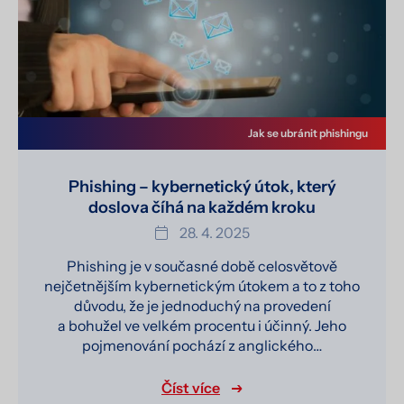
Jak se ubránit phishingu
Phishing – kybernetický útok, který
doslova číhá na každém kroku
28. 4. 2025
Phishing je v současné době celosvětově
nejčetnějším kybernetickým útokem a to z toho
důvodu, že je jednoduchý na provedení
a bohužel ve velkém procentu i účinný. Jeho
pojmenování pochází z anglického…
Číst více