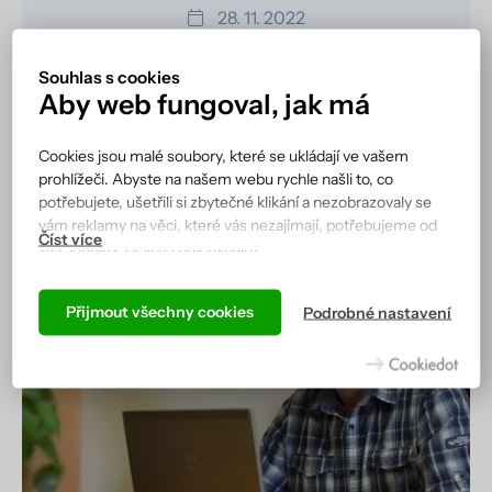
28. 11. 2022
Společnost IFS byla již po sedmé za sebou
Souhlas s cookies
jmenována lídrem v Gartner Magic Quadrant
Aby web fungoval, jak má
pro Field Service Management. Ve zprávě za rok
2022 se IFS umístila na nejvyšší…
Cookies jsou malé soubory, které se ukládají ve vašem
prohlížeči. Abyste na našem webu rychle našli to, co
Číst více
potřebujete, ušetřili si zbytečné klikání a nezobrazovaly se
vám reklamy na věci, které vás nezajímají, potřebujeme od
vás souhlas s jejich zpracováním.
Podle cookies vás náš web totiž pozná a zobrazí se vám tak,
jak jste zvyklí, a hlavně tak, aby všechno správně fungovalo.
Přijmout všechny cookies
Podrobné nastavení
Více informací včetně přehledu všech cookies získáte na
stránce zásad ochrany osobních údajů
.