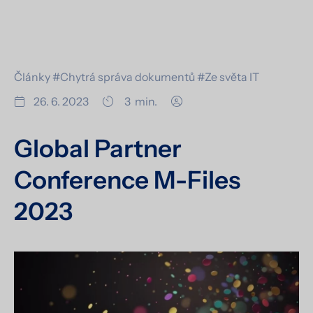
Články
#Chytrá správa dokumentů
#Ze světa IT
26. 6. 2023
3
min.
Global Partner
Conference M-Files
2023