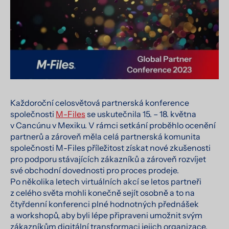
Každoroční celosvětová partnerská konference
společnosti
M-Files
se uskutečnila 15. – 18. května
v Cancúnu v Mexiku. V rámci setkání proběhlo ocenění
partnerů a zároveň měla celá partnerská komunita
společnosti M-Files příležitost získat nové zkušenosti
pro podporu stávajících zákazníků a zároveň rozvíjet
své obchodní dovednosti pro proces prodeje.
Po několika letech virtuálních akcí se letos partneři
z celého světa mohli konečně sejít osobně a to na
čtyřdenní konferenci plné hodnotných přednášek
a workshopů, aby byli lépe připraveni umožnit svým
zákazníkům digitální transformaci jejich organizace.