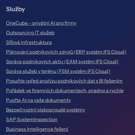
Služby
OneCube – privátní AI pro firmy
Outsourcing IT služeb
Síťová infrastruktura
Plánování podnikových zdrojů (ERP systém IFS Cloud)
Správa podnikových aktiv (EAM systém IFS Cloud)
Správa služeb v terénu (FSM systém IFS Cloud)
Posuňte vpřed analýzu podnikových dat s BI řešením
Pořádek ve firemních dokumentech, snadno a rychle
Pusťte AI na vaše dokumenty
Bezpečnostní slaboproudé systémy
SAP SystemInspection
Business Intelligence řešení