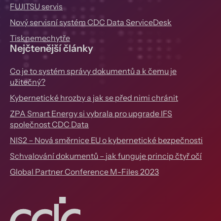
FUJITSU servis
Nový servisní systém CDC Data ServiceDesk
Tisknemechytře
Nejčtenější články
Co je to systém správy dokumentů a k čemu je
užitečný?
Kybernetické hrozby a jak se před nimi chránit
ZPA Smart Energy si vybrala pro upgrade IFS
společnost CDC Data
NIS2 – Nová směrnice EU o kybernetické bezpečnosti
Schvalování dokumentů – jak funguje princip čtyř očí
Global Partner Conference M-Files 2023