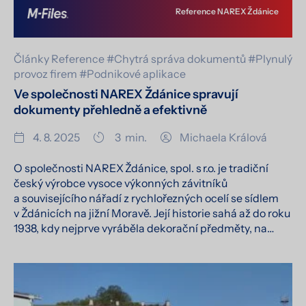
Reference NAREX Ždánice
Články
Reference
#Chytrá správa dokumentů
#Plynulý
provoz firem
#Podnikové aplikace
Ve společnosti NAREX Ždánice spravují
dokumenty přehledně a efektivně
4. 8. 2025
3
min.
Michaela Králová
O společnosti NAREX Ždánice, spol. s r.o. je tradiční
český výrobce vysoce výkonných závitníků
a souvisejícího nářadí z rychlořezných ocelí se sídlem
v Ždánicích na jižní Moravě. Její historie sahá až do roku
1938, kdy nejprve vyráběla dekorační předměty, na…