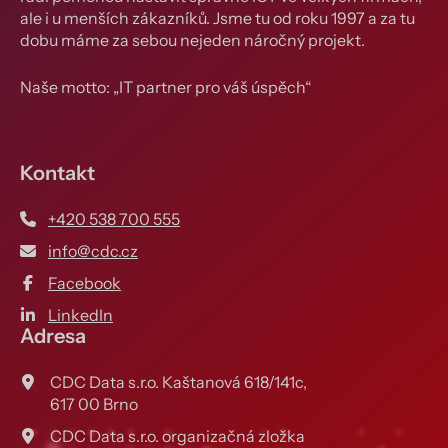
ale i u menších zákazníků. Jsme tu od roku 1997 a za tu
dobu máme za sebou nejeden náročný projekt.
Naše motto: „IT partner pro váš úspěch“
Kontakt
+420 538 700 555
info@cdc.cz
Facebook
LinkedIn
Adresa
CDC Data s.r.o. Kaštanová 618/141c,
617 00 Brno
CDC Data s.r.o. organizačná zložka