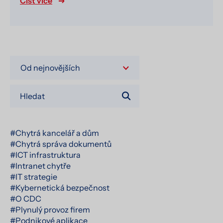
Číst více
#Chytrá kancelář a dům
#Chytrá správa dokumentů
#ICT infrastruktura
#Intranet chytře
#IT strategie
#Kybernetická bezpečnost
#O CDC
#Plynulý provoz firem
#Podnikové aplikace