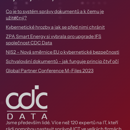
Co je to systém správy dokumentů a k čemu je
užitečný?
Kybernetické hrozby a jak se před nimi chránit
ZPA Smart Energy si vybrala pro upgrade IFS
společnost CDC Data
NIS2 – Nová směrnice EU o kybernetické bezpečnosti
Schvalování dokumentů – jak funguje princip čtyř očí
Global Partner Conference M-Files 2023
Jsme především lidé. Více než 120 expertů na IT, kteří
rádi pomohou nastavit správně ICT ve velkých firmách,