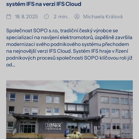
systém IFS na verzi IFS Cloud
18. 8. 2025
2
min.
Michaela Králová
Společnost SOPO s.r.o., tradiční český výrobce se
specializací na navíjení elektromotorů, úspěšně završila
modernizaci svého podnikového systému přechodem
na nejnovější verzi IFS Cloud. Systém IFS hraje v řízení
podnikových procesů společnosti SOPO klíčovou roli již
od…