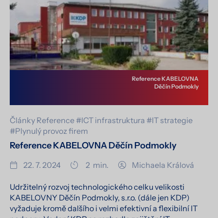
Reference KABELOVNA
Děčín Podmokly
Články
Reference
#ICT infrastruktura
#IT strategie
#Plynulý provoz firem
Reference KABELOVNA Děčín Podmokly
22. 7. 2024
2
min.
Michaela Králová
Udržitelný rozvoj technologického celku velikosti
KABELOVNY Děčín Podmokly, s.r.o. (dále jen KDP)
vyžaduje kromě dalšího i velmi efektivní a flexibilní IT