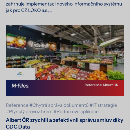
zahrnuje implementaci nového informačního systému
jak pro CZ LOKO a.s.,…
Reference Albert ČR
Reference
#Chytrá správa dokumentů
#IT strategie
#Plynulý provoz firem
#Podnikové aplikace
Albert ČR zrychlil a zefektivnil správu smluv díky
CDC Data