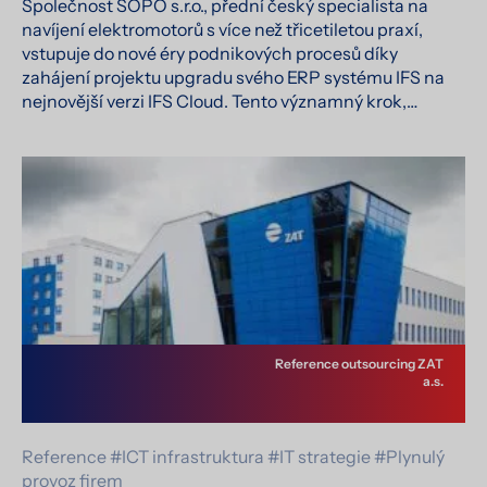
Společnost SOPO s.r.o., přední český specialista na
navíjení elektromotorů s více než třicetiletou praxí,
vstupuje do nové éry podnikových procesů díky
zahájení projektu upgradu svého ERP systému IFS na
nejnovější verzi IFS Cloud. Tento významný krok,…
Reference outsourcing ZAT
a.s.
Reference
#ICT infrastruktura
#IT strategie
#Plynulý
provoz firem