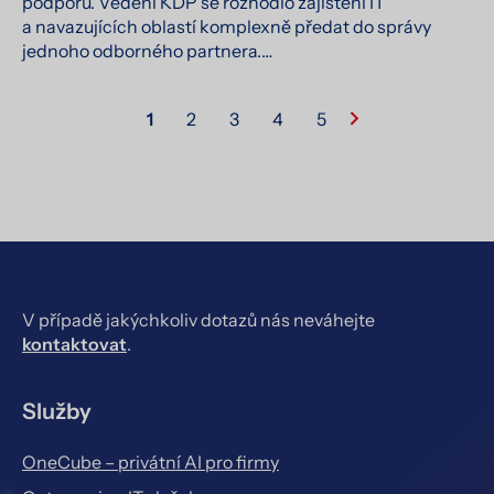
podporu. Vedení KDP se rozhodlo zajištění IT
a navazujících oblastí komplexně předat do správy
jednoho odborného partnera.…
1
2
3
4
5
V případě jakýchkoliv dotazů nás neváhejte
kontaktovat
.
Služby
OneCube – privátní AI pro firmy