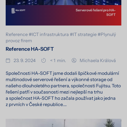
Serverové řešení pro HA-
SOFT
Reference
#ICT infrastruktura
#IT strategie
#Plynulý
provoz firem
Reference HA-SOFT
23. 9. 2024
< 1
min.
Michaela Králová
Společnosti HA-SOFT jsme dodali špičkové modulární
multinodové serverové řešení a výkonné storage od
našeho dlouholetého partnera, společnosti Fujitsu. Toto
řešení patří v současnosti mezi nejlepší na trhu
a společnost HA-SOFT ho začala používat jako jedna
z prvních v České republice.…