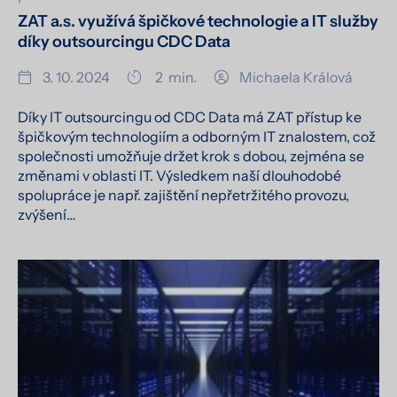
ZAT a.s. využívá špičkové technologie a IT služby
díky outsourcingu CDC Data
3. 10. 2024
2
min.
Michaela Králová
Díky IT outsourcingu od CDC Data má ZAT přístup ke
špičkovým technologiím a odborným IT znalostem, což
společnosti umožňuje držet krok s dobou, zejména se
změnami v oblasti IT. Výsledkem naší dlouhodobé
spolupráce je např. zajištění nepřetržitého provozu,
zvýšení…