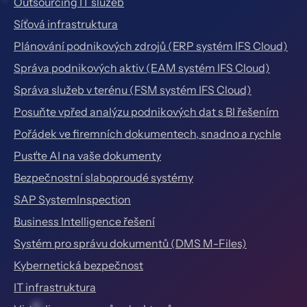
Outsourcing IT služeb
Síťová infrastruktura
Plánování podnikových zdrojů (ERP systém IFS Cloud)
Správa podnikových aktiv (EAM systém IFS Cloud)
Správa služeb v terénu (FSM systém IFS Cloud)
Posuňte vpřed analýzu podnikových dat s BI řešením
Pořádek ve firemních dokumentech, snadno a rychle
Pusťte AI na vaše dokumenty
Bezpečnostní slaboproudé systémy
SAP SystemInspection
Business Intelligence řešení
Systém pro správu dokumentů (DMS M-Files)
Kybernetická bezpečnost
IT infrastruktura