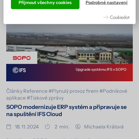
jak jste zvyklí, a hlavně tak, aby všechno správně fungovalo.
Přijmout všechny cookies
Podrobné nastavení
Více informací včetně přehledu všech cookies získáte na
stránce zásad ochrany osobních údajů
.
Upgrade systému IFS v SOPO
Články
Reference
#Plynulý provoz firem
#Podnikové
aplikace
#Tiskové zprávy
SOPO modernizuje ERP systém a připravuje se
na spuštění IFS Cloud
18. 11. 2024
2
min.
Michaela Králová