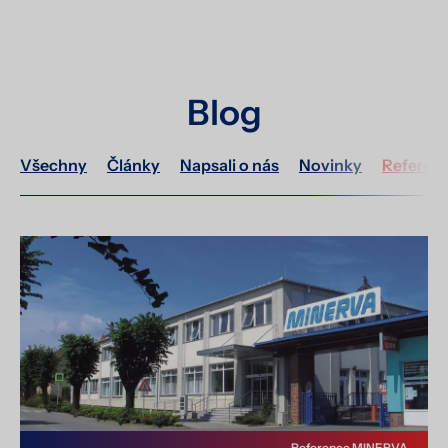
Blog
Všechny
Články
Napsali o nás
Novinky
Referen
Reference MINERVA