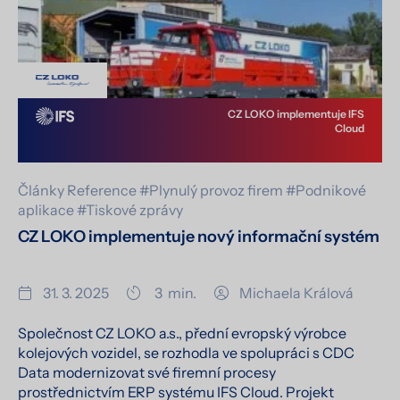
CZ LOKO implementuje IFS
Cloud
Články
Reference
#Plynulý provoz firem
#Podnikové
aplikace
#Tiskové zprávy
CZ LOKO implementuje nový informační systém
31. 3. 2025
3
min.
Michaela Králová
Společnost CZ LOKO a.s., přední evropský výrobce
kolejových vozidel, se rozhodla ve spolupráci s CDC
Data modernizovat své firemní procesy
prostřednictvím ERP systému IFS Cloud. Projekt