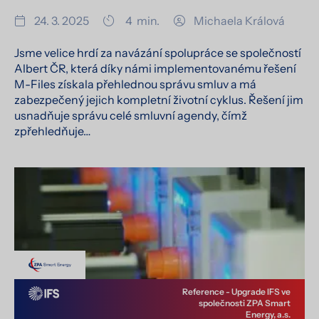
24. 3. 2025
4
min.
Michaela Králová
Jsme velice hrdí za navázání spolupráce se společností
Albert ČR, která díky námi implementovanému řešení
M-Files získala přehlednou správu smluv a má
zabezpečený jejich kompletní životní cyklus. Řešení jim
usnadňuje správu celé smluvní agendy, čímž
zpřehledňuje…
Reference - Upgrade IFS ve
společnosti ZPA Smart
Energy, a.s.