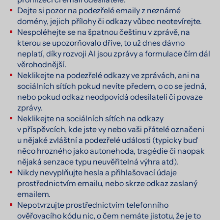
Dejte si pozor na podezřelé emaily z neznámé
domény, jejich přílohy či odkazy vůbec neotevírejte.
Nespoléhejte se na špatnou češtinu v zprávě, na
kterou se upozorňovalo dříve, to už dnes dávno
neplatí, díky rozvoji AI jsou zprávy a formulace čím dál
věrohodnější.
Neklikejte na podezřelé odkazy ve zprávách, ani na
sociálních sítích pokud nevíte předem, o co se jedná,
nebo pokud odkaz neodpovídá odesilateli či povaze
zprávy.
Neklikejte na sociálních sítích na odkazy
v příspěvcích, kde jste vy nebo vaši přátelé označeni
u nějaké zvláštní a podezřelé události (typicky buď
něco hrozného jako autonehoda, tragédie či naopak
nějaká senzace typu neuvěřitelná výhra atd).
Nikdy nevyplňujte hesla a přihlašovací údaje
prostřednictvím emailu, nebo skrze odkaz zaslaný
emailem.
Nepotvrzujte prostřednictvím telefonního
ověřovacího kódu nic, o čem nemáte jistotu, že je to