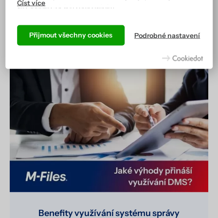
vás souhlas s jejich zpracováním.
Mohlo by vás zajímat
Podle cookies vás náš web totiž pozná a zobrazí se vám tak,
jak jste zvyklí, a hlavně tak, aby všechno správně fungovalo.
Přijmout všechny cookies
Podrobné nastavení
Více informací včetně přehledu všech cookies získáte na
stránce zásad ochrany osobních údajů
.
Benefity využívání systému správy