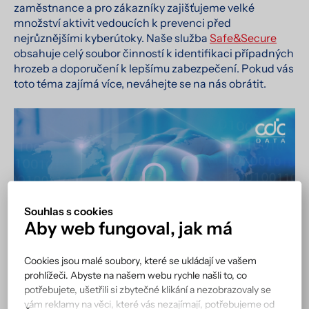
zaměstnance a pro zákazníky zajišťujeme velké
množství aktivit vedoucích k prevenci před
nejrůznějšími kyberútoky. Naše služba
Safe&Secure
obsahuje celý soubor činností k identifikaci případných
hrozeb a doporučení k lepšímu zabezpečení. Pokud vás
toto téma zajímá více, neváhejte se na nás obrátit.
Souhlas s cookies
Aby web fungoval, jak má
Cookies jsou malé soubory, které se ukládají ve vašem
prohlížeči. Abyste na našem webu rychle našli to, co
potřebujete, ušetřili si zbytečné klikání a nezobrazovaly se
vám reklamy na věci, které vás nezajímají, potřebujeme od