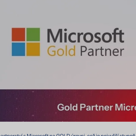
rtnerství s Microsoft na GOLD úrovni, což je nejvyšší stupeň 