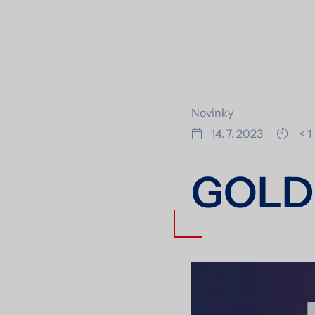
Novinky
14. 7. 2023
< 1
GOLD 