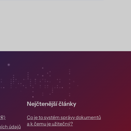
Nejčtenější články
PR)
Co je to systém správy dokumentů
a k čemu je užitečný?
ích údajů