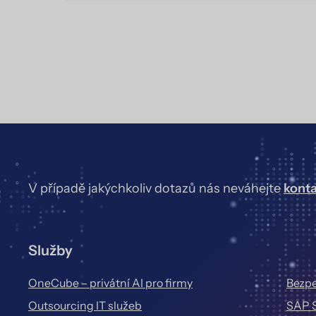
V případě jakýchkoliv dotazů nás neváhejte
kont
Služby
OneCube – privátní AI pro firmy
Bezpe
Outsourcing IT služeb
SAP 