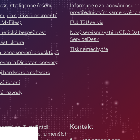
ess Intelligence řešení
Informace o zpracování osobn
prostřednictvím kamerového
m pro správu dokumentů
 M-Files)
FUJITSU servis
netická bezpečnost
Nový servisní systém CDC Dat
ServiceDesk
frastruktura
Tisknemechytře
alizace serverů a desktopů
ování a Disaster recovery
j hardware a software
vá řešení
é rozvody
Kontakt
ertů na IT, kteří rádi
kých firmách, ale i u menších