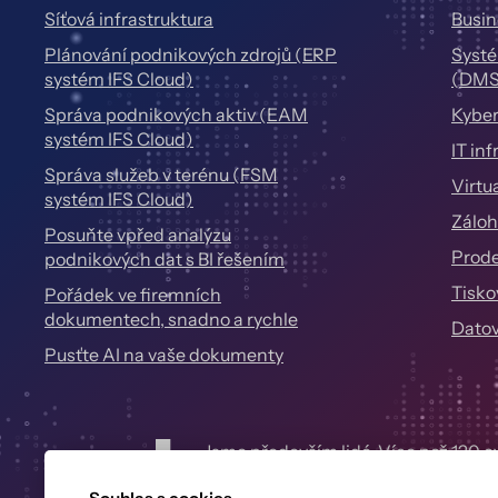
Síťová infrastruktura
Busin
Plánování podnikových zdrojů (ERP
Systé
systém IFS Cloud)
(DMS
Správa podnikových aktiv (EAM
Kyber
systém IFS Cloud)
IT in
Správa služeb v terénu (FSM
Virtu
systém IFS Cloud)
Záloh
Posuňte vpřed analýzu
Prode
podnikových dat s BI řešením
Tisko
Pořádek ve firemních
dokumentech, snadno a rychle
Datov
Pusťte AI na vaše dokumenty
Jsme především lidé. Více než 120 exp
pomohou nastavit správně ICT ve vel