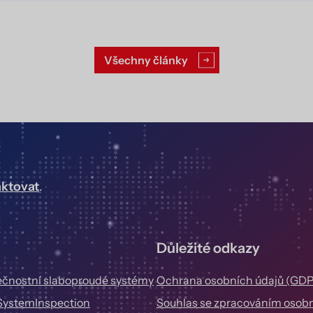
Všechny články
aktovat
.
Důležité odkazy
čnostní slaboproudé systémy
Ochrana osobních údajů (GD
SystemInspection
Souhlas se zpracováním osobn