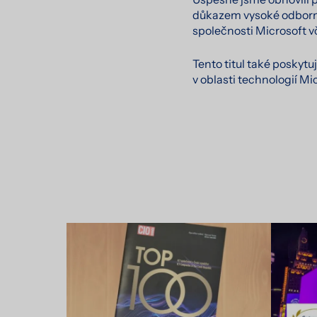
důkazem vysoké odborno
společnosti Microsoft v
Tento titul také poskyt
v oblasti technologií Mi