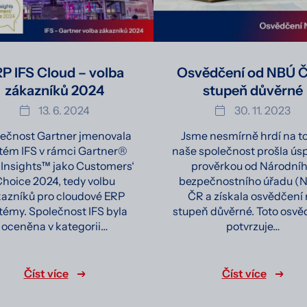
P IFS Cloud – volba
Osvědčení od NBÚ Č
zákazníků 2024
stupeň důvěrné
13. 6. 2024
30. 11. 2023
ečnost Gartner jmenovala
Jsme nesmírně hrdí na to
tém IFS v rámci Gartner®
naše společnost prošla ús
 Insights™ jako Customers‘
prověrkou od Národní
hoice 2024, tedy volbu
bezpečnostního úřadu (
azníků pro cloudové ERP
ČR a získala osvědčení
témy. Společnost IFS byla
stupeň důvěrné. Toto osvě
oceněna v kategorii…
potvrzuje…
Číst více
Číst více