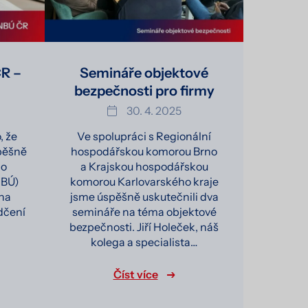
R –
Semináře objektové
bezpečnosti pro firmy
30. 4. 2025
, že
Ve spolupráci s Regionální
pěšně
hospodářskou komorou Brno
ho
a Krajskou hospodářskou
NBÚ)
komorou Karlovarského kraje
 na
jsme úspěšně uskutečnili dva
dčení
semináře na téma objektové
bezpečnosti. Jiří Holeček, náš
kolega a specialista…
Číst více