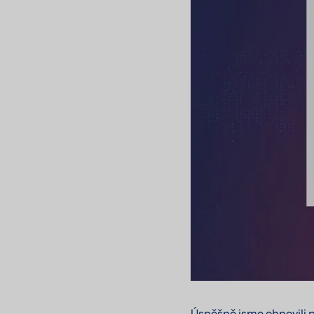
Úspěšně jsme obnovili pa