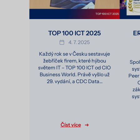
TOP 100 ICT 2025
ER
4. 7. 2025
Každý rok se v Česku sestavuje
žebříček firem, které hýbou
Spol
světem IT – TOP 100 ICT od CIO
sys
Business World. Právě vyšlo už
Peer
29. vydání, a CDC Data…
C
zák
sys
Číst více