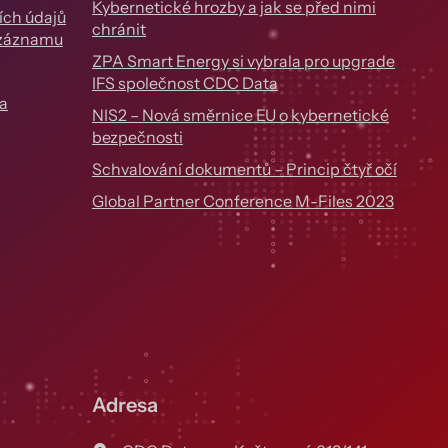
Kybernetické hrozby a jak se před nimi
ích údajů
chránit
 záznamu
ZPA Smart Energy si vybrala pro upgrade
IFS společnost CDC Data
a
NIS2 – Nová směrnice EU o kybernetické
bezpečnosti
Schvalování dokumentů – Princip čtyř očí
Global Partner Conference M-Files 2023
Adresa