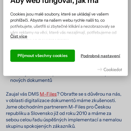
Aby web fungoval, jak má
Pro management a IT oddělení nabízí M-Files
Cookies jsou malé soubory, které se ukládají ve vašem
zabezpečení informací s auditní stopou, jednotnou
prohlížeči. Abyste na našem webu rychle našli to, co
centrální správu a možnost integrace s ostatními
potřebujete, ušetřili si zbytečné klikání a nezobrazovaly se
systémy. Podle potřeb organizace je možné systém
vám reklamy na věci, které vás nezajímají, potřebujeme od
používat jak on-premise, tak v cloudu.
vás souhlas s jejich zpracováním.
Přínosy M-Files v číslech:
Podle cookies vás náš web totiž pozná a zobrazí se vám tak,
jak jste zvyklí, a hlavně tak, aby všechno správně fungovalo.
Přijmout všechny cookies
Podrobné nastavení
o 70 % vyšší efektivita pracovních procesů
Více informací včetně přehledu všech cookies získáte na
o 65 % rychlejší vyplňování dokumentů
stránce zásad ochrany osobních údajů
.
o 50 % jednodušší vyhledávání informací a vytváření
nových dokumentů
Zaujal vás DMS
M-Files
? Obraťte se s důvěrou na nás,
v oblasti digitalizace dokumentů máme zkušenosti.
Jsme obchodním partnerem M-Files pro Českou
republiku a Slovensko již od roku 2010 a máme za
sebou celou řadu úspěšných implementací a nemalou
skupinu spokojených zákazníků.