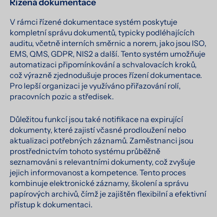
Řízená dokumentace
V rámci řízené dokumentace systém poskytuje
kompletní správu dokumentů, typicky podléhajících
auditu, včetně interních směrnic a norem, jako jsou ISO,
EMS, QMS, GDPR, NIS2 a další. Tento systém umožňuje
automatizaci připomínkování a schvalovacích kroků,
což výrazně zjednodušuje proces řízení dokumentace.
Pro lepší organizaci je využíváno přiřazování rolí,
pracovních pozic a středisek.
Důležitou funkcí jsou také notifikace na expirující
dokumenty, které zajistí včasné prodloužení nebo
aktualizaci potřebných záznamů. Zaměstnanci jsou
prostřednictvím tohoto systému průběžně
seznamováni s relevantními dokumenty, což zvyšuje
jejich informovanost a kompetence. Tento proces
kombinuje elektronické záznamy, školení a správu
papírových archivů, čímž je zajištěn flexibilní a efektivní
přístup k dokumentaci.