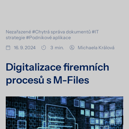
Nezařazené
#Chytrá správa dokumentů
#IT
strategie
#Podnikové aplikace
16. 9. 2024
3
min.
Michaela Králová
Digitalizace firemních
procesů s M-Files