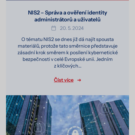
NIS2 – Správa a ověření identity
administrátorů a uživatelů
20. 5. 2024
O tématu NIS2 se dnes již dá najít spousta
materiálů, protože tato směrnice představuje
zásadní krok směrem k posílení kybernetické
bezpečnosti v celé Evropské unii. Jedním
z klíčových…
Číst více