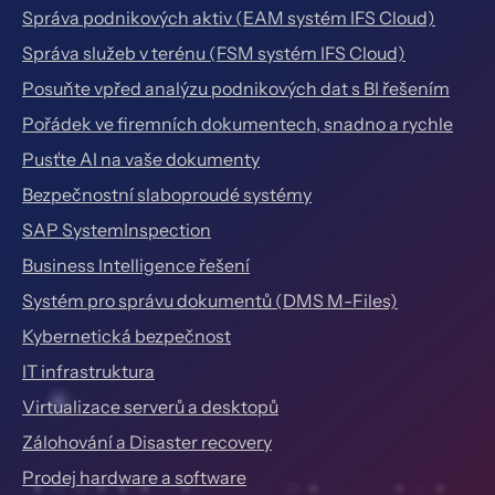
Správa podnikových aktiv (EAM systém IFS Cloud)
Správa služeb v terénu (FSM systém IFS Cloud)
Posuňte vpřed analýzu podnikových dat s BI řešením
Pořádek ve firemních dokumentech, snadno a rychle
Pusťte AI na vaše dokumenty
Bezpečnostní slaboproudé systémy
SAP SystemInspection
Business Intelligence řešení
Systém pro správu dokumentů (DMS M-Files)
Kybernetická bezpečnost
IT infrastruktura
Virtualizace serverů a desktopů
Zálohování a Disaster recovery
Prodej hardware a software