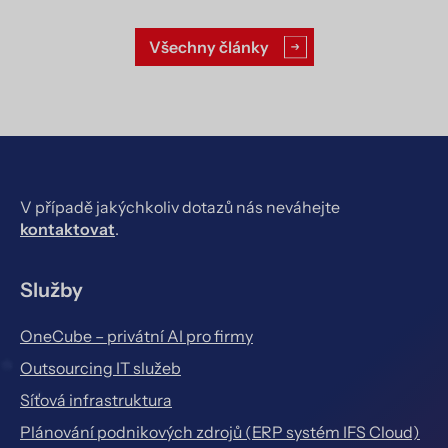
Všechny články
V případě jakýchkoliv dotazů nás neváhejte
kontaktovat
.
Služby
OneCube – privátní AI pro firmy
Outsourcing IT služeb
Síťová infrastruktura
Plánování podnikových zdrojů (ERP systém IFS Cloud)