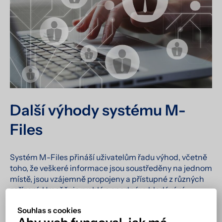
Další výhody systému M-
Files
Systém M-Files přináší uživatelům řadu výhod, včetně
toho, že veškeré informace jsou soustředěny na jednom
místě, jsou vzájemně propojeny a přístupné z různých
zařízení. Umožňuje rychlé a snadné vyhledávání
dokumentů a poskytuje jednotné prostředí
Souhlas s cookies
s jednoduchým ovládáním.