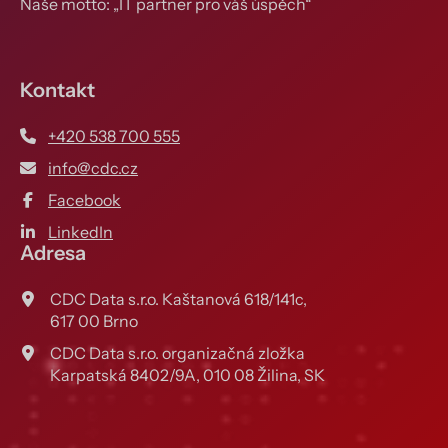
Naše motto: „IT partner pro váš úspěch“
Kontakt
+420 538 700 555
info@cdc.cz
Facebook
LinkedIn
Adresa
CDC Data s.r.o. Kaštanová 618/141c,
617 00 Brno
CDC Data s.r.o. organizačná zložka
Karpatská 8402/9A, 010 08 Žilina, SK