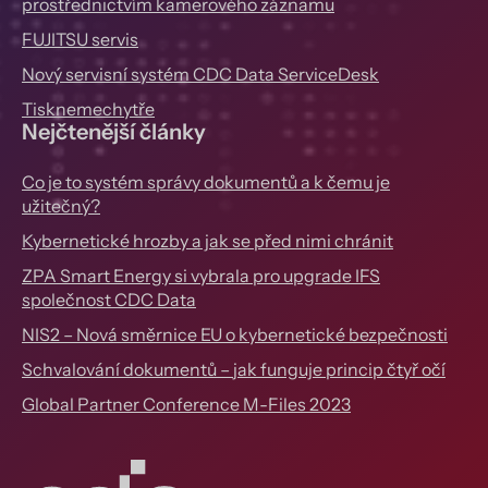
prostřednictvím kamerového záznamu
FUJITSU servis
Nový servisní systém CDC Data ServiceDesk
Tisknemechytře
Nejčtenější články
Co je to systém správy dokumentů a k čemu je
užitečný?
Kybernetické hrozby a jak se před nimi chránit
ZPA Smart Energy si vybrala pro upgrade IFS
společnost CDC Data
NIS2 – Nová směrnice EU o kybernetické bezpečnosti
Schvalování dokumentů – jak funguje princip čtyř očí
Global Partner Conference M-Files 2023