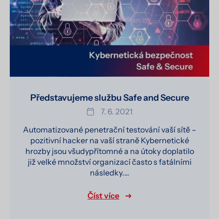
Představujeme službu Safe and Secure
7. 6. 2021
Automatizované penetrační testování vaší sítě –
pozitivní hacker na vaší straně Kybernetické
hrozby jsou všudypřítomné a na útoky doplatilo
již velké množství organizací často s fatálními
následky.…
Číst více