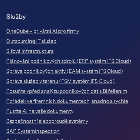
Služby
OneCube – privátní AI pro firmy
Outsourcing IT služeb
Síťová infrastruktura
Plánování podnikových zdrojů (ERP systém IFS Cloud)
Správa podnikových aktiv (EAM systém IFS Cloud)
Správa služeb v terénu (FSM systém IFS Cloud)
Posuňte vpřed analýzu podnikových dat s BI řešením
Pořádek ve firemních dokumentech, snadno a rychle
Pusťte AI na vaše dokumenty
Bezpečnostní slaboproudé systémy
SAP SystemInspection