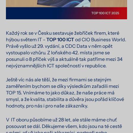
Každý rok se v Česku sestavuje žebříček firem, které
hýbou světem IT –
TOP 100 ICT
od CIO Business World.
Právě vyšlo už 29. vydání, a CDC Data v něm opět
vystoupalo vzhůru. Z loňského 42. místa jsme se
posunuli o 8 příček výš a aktuálně tak patříme mezi 34
nejvýznamnějších ICT společností v republice.
Ještě víc nás ale těší, že mezi firmami se stejným
zaměřením bychom se díky výsledkům zařadili mezi
TOP 15. Vnímáme to jako důkaz, že naše práce má
smysl, a že kvalita, stabilita a důvěra jsou pořád klíčové
hodnoty, pro nás i pro naše zákazníky.
V IT oboru působíme už 28 let, ale stále máme chuť
posouvat se dál. Děkujeme všem, kdo jsou na té cestě
s námi, ať už jako naši zákazníci, partneři nebo