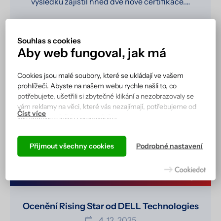
výsledku zajistil hned dvě nové certifikace.…
Číst více
Souhlas s cookies
Aby web fungoval, jak má
Cookies jsou malé soubory, které se ukládají ve vašem
prohlížeči. Abyste na našem webu rychle našli to, co
potřebujete, ušetřili si zbytečné klikání a nezobrazovaly se
vám reklamy na věci, které vás nezajímají, potřebujeme od
vás souhlas s jejich zpracováním.
Podle cookies vás náš web totiž pozná a zobrazí se vám tak,
jak jste zvyklí, a hlavně tak, aby všechno správně fungovalo.
Přijmout všechny cookies
Podrobné nastavení
Více informací včetně přehledu všech cookies získáte na
Ocenění Rising Star od DELL
stránce zásad ochrany osobních údajů
.
Technologies
Ocenění Rising Star od DELL Technologies
4. 12. 2025