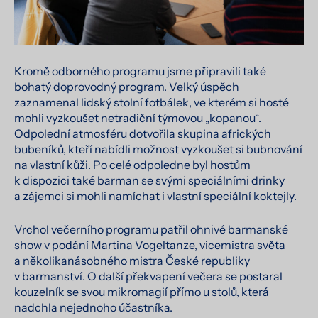
Kromě odborného programu jsme připravili také
bohatý doprovodný program. Velký úspěch
zaznamenal lidský stolní fotbálek, ve kterém si hosté
mohli vyzkoušet netradiční týmovou „kopanou“.
Odpolední atmosféru dotvořila skupina afrických
bubeníků, kteří nabídli možnost vyzkoušet si bubnování
na vlastní kůži. Po celé odpoledne byl hostům
k dispozici také barman se svými speciálními drinky
a zájemci si mohli namíchat i vlastní speciální koktejly.
Vrchol večerního programu patřil ohnivé barmanské
show v podání Martina Vogeltanze, vicemistra světa
a několikanásobného mistra České republiky
v barmanství. O další překvapení večera se postaral
kouzelník se svou mikromagií přímo u stolů, která
nadchla nejednoho účastníka.