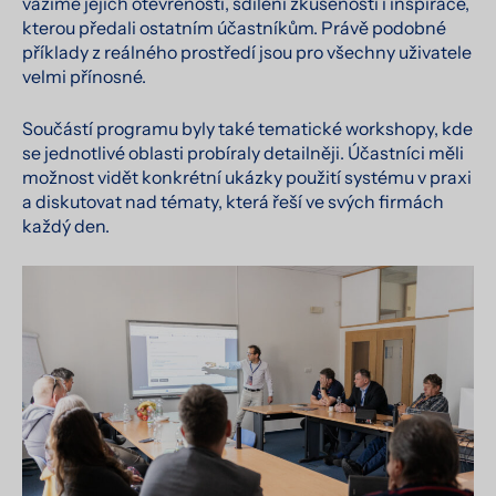
vážíme jejich otevřenosti, sdílení zkušeností i inspirace,
kterou předali ostatním účastníkům. Právě podobné
příklady z reálného prostředí jsou pro všechny uživatele
velmi přínosné.
Součástí programu byly také tematické workshopy, kde
se jednotlivé oblasti probíraly detailněji. Účastníci měli
možnost vidět konkrétní ukázky použití systému v praxi
a diskutovat nad tématy, která řeší ve svých firmách
každý den.