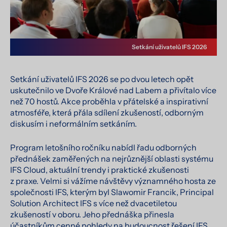
Setkání uživatelů IFS 2026
Setkání uživatelů IFS 2026 se po dvou letech opět
uskutečnilo ve Dvoře Králové nad Labem a přivítalo více
než 70 hostů. Akce proběhla v přátelské a inspirativní
atmosféře, která přála sdílení zkušeností, odborným
diskusím i neformálním setkáním.
Program letošního ročníku nabídl řadu odborných
přednášek zaměřených na nejrůznější oblasti systému
IFS Cloud, aktuální trendy i praktické zkušenosti
z praxe. Velmi si vážíme návštěvy významného hosta ze
společnosti IFS, kterým byl Slawomir Francik, Principal
Solution Architect IFS s více než dvacetiletou
zkušeností v oboru. Jeho přednáška přinesla
účastníkům cenné pohledy na budoucnost řešení IFS