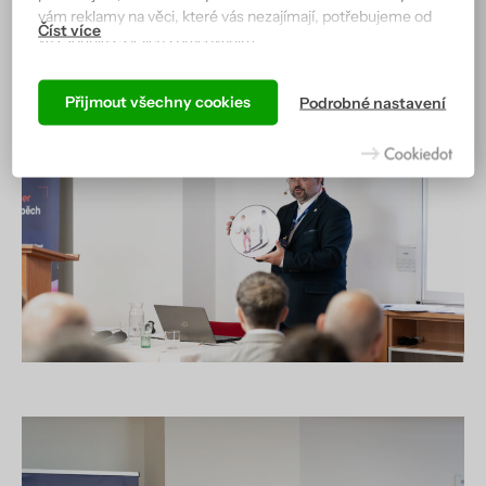
vám reklamy na věci, které vás nezajímají, potřebujeme od
vás souhlas s jejich zpracováním.
Podle cookies vás náš web totiž pozná a zobrazí se vám tak,
jak jste zvyklí, a hlavně tak, aby všechno správně fungovalo.
Přijmout všechny cookies
Podrobné nastavení
Více informací včetně přehledu všech cookies získáte na
stránce zásad ochrany osobních údajů
.