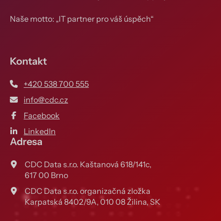
Naše motto: „IT partner pro váš úspěch“
Kontakt
+420 538 700 555
info@cdc.cz
Facebook
LinkedIn
Adresa
CDC Data s.r.o. Kaštanová 618/141c,
617 00 Brno
CDC Data s.r.o. organizačná zložka
Karpatská 8402/9A, 010 08 Žilina, SK