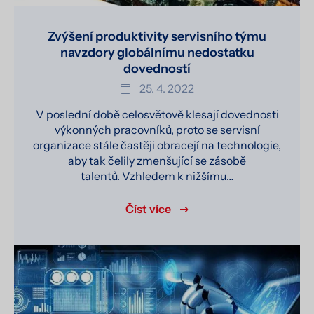
Zvýšení produktivity servisního týmu
navzdory globálnímu nedostatku
dovedností
25. 4. 2022
V poslední době celosvětově klesají dovednosti
výkonných pracovníků, proto se servisní
organizace stále častěji obracejí na technologie,
aby tak čelily zmenšující se zásobě
talentů. Vzhledem k nižšímu…
Číst více