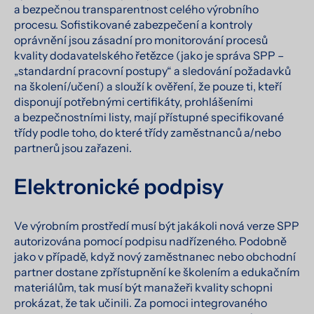
a bezpečnou transparentnost celého výrobního
procesu. Sofistikované zabezpečení a kontroly
oprávnění jsou zásadní pro monitorování procesů
kvality dodavatelského řetězce (jako je správa SPP –
„standardní pracovní postupy“ a sledování požadavků
na školení/učení) a slouží k ověření, že pouze ti, kteří
disponují potřebnými certifikáty, prohlášeními
a bezpečnostními listy, mají přístupné specifikované
třídy podle toho, do které třídy zaměstnanců a/nebo
partnerů jsou zařazeni.
Elektronické podpisy
Ve výrobním prostředí musí být jakákoli nová verze SPP
autorizována pomocí podpisu nadřízeného. Podobně
jako v případě, když nový zaměstnanec nebo obchodní
partner dostane zpřístupnění ke školením a edukačním
materiálům, tak musí být manažeři kvality schopni
prokázat, že tak učinili. Za pomoci integrovaného