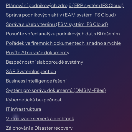
Plánování podnikových zdrojů (ERP systém IFS Cloud)
Správa podnikových aktiv (EAM systém IFS Cloud)
Správa služeb v terénu (FSM systém IFS Cloud)
Posuňte vpřed analýzu podnikových dat s BI řešením
Pořádek ve firemních dokumentech, snadno a rychle
Pusťte AI na vaše dokumenty
Bezpečnostní slaboproudé systémy
SAP SystemInspection
Business Intelligence řešení
Systém pro správu dokumentů (DMS M-Files)
Kybernetická bezpečnost
IT infrastruktura
Virtualizace serverů a desktopů
Zálohování a Disaster recovery