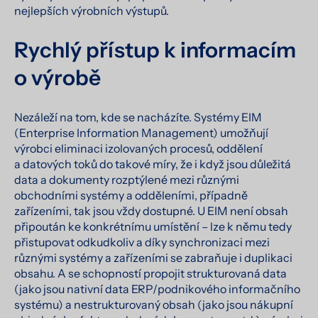
nejlepších výrobních výstupů.
Rychlý přístup k informacím
o výrobě
Nezáleží na tom, kde se nacházíte. Systémy EIM
(Enterprise Information Management) umožňují
výrobci eliminaci izolovaných procesů, oddělení
a datových toků do takové míry, že i když jsou důležitá
data a dokumenty rozptýlené mezi různými
obchodními systémy a odděleními, případně
zařízeními, tak jsou vždy dostupné. U EIM není obsah
připoután ke konkrétnímu umístění – lze k němu tedy
přistupovat odkudkoliv a díky synchronizaci mezi
různými systémy a zařízeními se zabraňuje i duplikaci
obsahu. A se schopností propojit strukturovaná data
(jako jsou nativní data ERP/podnikového informačního
systému) a nestrukturovaný obsah (jako jsou nákupní