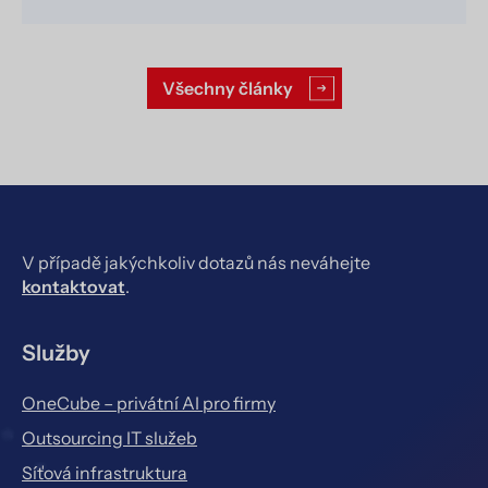
Všechny články
V případě jakýchkoliv dotazů nás neváhejte
kontaktovat
.
Služby
OneCube – privátní AI pro firmy
Outsourcing IT služeb
Síťová infrastruktura