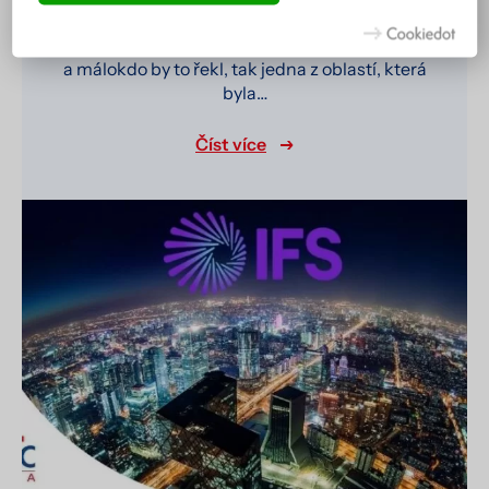
Více informací včetně přehledu všech cookies získáte na
všechna průmyslová odvětví vylepšena růstem
stránce zásad ochrany osobních údajů
.
umělé inteligence. Ačkoliv se to nezdá
a málokdo by to řekl, tak jedna z oblastí, která
byla…
Číst více