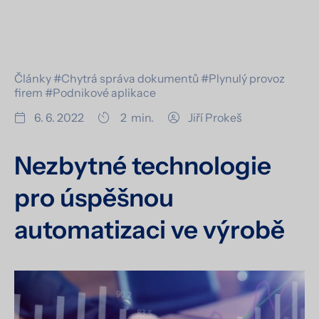
Články
#Chytrá správa dokumentů
#Plynulý provoz
firem
#Podnikové aplikace
6. 6. 2022
2
min.
Jiří Prokeš
Nezbytné technologie
pro úspěšnou
automatizaci ve výrobě