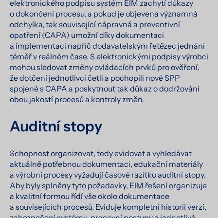
elektronického podpisu systém EIM zachytí důkazy
o dokončení procesu, a pokud je objevena významná
odchylka, tak související nápravná a preventivní
opatření (CAPA) umožní díky dokumentaci
a implementaci napříč dodavatelským řetězec jednání
téměř v reálném čase. S elektronickými podpisy výrobci
mohou sledovat změny ovládacích prvků pro ověření,
že dotčení jednotlivci četli a pochopili nové SPP
spojené s CAPA a poskytnout tak důkaz o dodržování
obou jakostí procesů a kontroly změn.
Auditní stopy
Schopnost organizovat, tedy evidovat a vyhledávat
aktuálně potřebnou dokumentaci, edukační materiály
a výrobní procesy vyžadují časové razítko auditní stopy.
Aby byly splněny tyto požadavky, EIM řešení organizuje
a kvalitní formou řídí vše okolo dokumentace
a souvisejících procesů. Eviduje kompletní historii verzí,
zabezpečení systému, pracovní postupy a jednotlivá