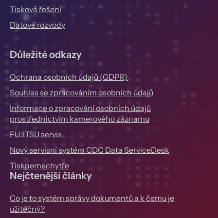
Tisková řešení
Datové rozvody
Důležité odkazy
Ochrana osobních údajů (GDPR)
Souhlas se zpracováním osobních údajů
Informace o zpracování osobních údajů
prostřednictvím kamerového záznamu
FUJITSU servis
Nový servisní systém CDC Data ServiceDesk
Tisknemechytře
Nejčtenější články
Co je to systém správy dokumentů a k čemu je
užitečný?