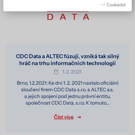
Více informací včetně přehledu všech cookies získáte na
stránce zásad ochrany osobních údajů
.
CDC Data a ALTEC fúzují, vzniká tak silný
hráč na trhu informačních technologií
1. 2. 2021
Brno, 1.2.2021: Ke dni 1. 2. 2021 nastalo oficiální
sloučení firem CDC Data s.r.o. a ALTEC a.s.
a jejich spojení pod jednu právní entitu,
společnost CDC Data, s.r.o. K tomuto…
Číst více