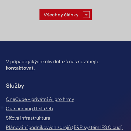
Všechny články
V případě jakýchkoliv dotazů nás neváhejte
kontaktovat
.
Služby
OneCube – privátní AI pro firmy
Outsourcing IT služeb
Síťová infrastruktura
Plánování podnikových zdrojů (ERP systém IFS Cloud)