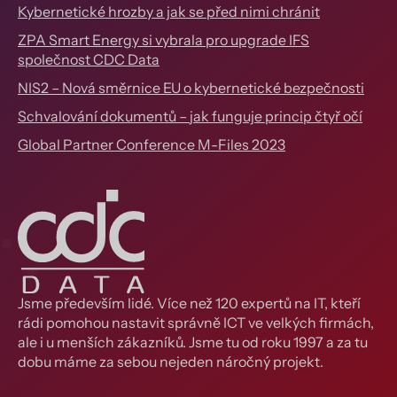
Kybernetické hrozby a jak se před nimi chránit
ZPA Smart Energy si vybrala pro upgrade IFS
společnost CDC Data
NIS2 – Nová směrnice EU o kybernetické bezpečnosti
Schvalování dokumentů – jak funguje princip čtyř očí
Global Partner Conference M-Files 2023
Jsme především lidé. Více než 120 expertů na IT, kteří
rádi pomohou nastavit správně ICT ve velkých firmách,
ale i u menších zákazníků. Jsme tu od roku 1997 a za tu
dobu máme za sebou nejeden náročný projekt.