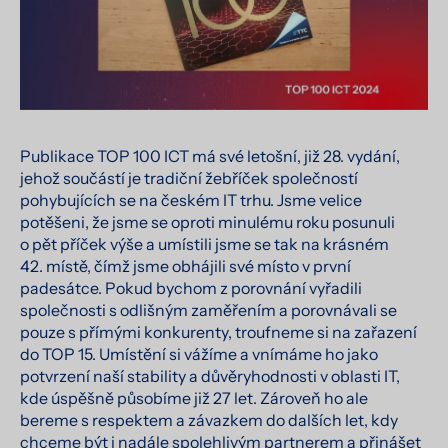
Publikace TOP 100 ICT má své letošní, již 28. vydání,
jehož součástí je tradiční žebříček společností
pohybujících se na českém IT trhu. Jsme velice
potěšeni, že jsme se oproti minulému roku posunuli
o pět příček výše a umístili jsme se tak na krásném
42. místě, čímž jsme obhájili své místo v první
padesátce. Pokud bychom z porovnání vyřadili
společnosti s odlišným zaměřením a porovnávali se
pouze s přímými konkurenty, troufneme si na zařazení
do TOP 15. Umístění si vážíme a vnímáme ho jako
potvrzení naší stability a důvěryhodnosti v oblasti IT,
kde úspěšně působíme již 27 let. Zároveň ho ale
bereme s respektem a závazkem do dalších let, kdy
chceme být i nadále spolehlivým partnerem a přinášet