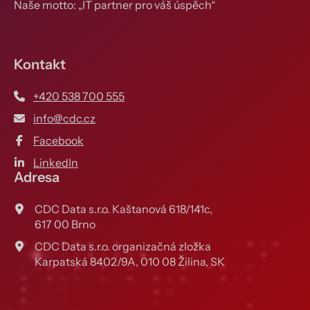
Naše motto: „IT partner pro váš úspěch“
Kontakt
+420 538 700 555
info@cdc.cz
Facebook
LinkedIn
Adresa
CDC Data s.r.o. Kaštanová 618/141c,
617 00 Brno
CDC Data s.r.o. organizačná zložka
Karpatská 8402/9A, 010 08 Žilina, SK