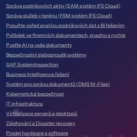
Správa podnikových aktiv (EAM systém IFS Cloud)
Správa služeb v terénu (FSM systém IFS Cloud)
Posuňte vpřed analýzu podnikových dat s BI řešením
Pořádek ve firemních dokumentech, snadno a rychle
Pusťte AI na vaše dokumenty
Bezpečnostní slaboproudé systémy
SAP SystemInspection
Business Intelligence řešení
Systém pro správu dokumentů (DMS M-Files)
Kybernetická bezpečnost
IT infrastruktura
Virtualizace serverů a desktopů
Zálohování a Disaster recovery
Prodej hardware a software