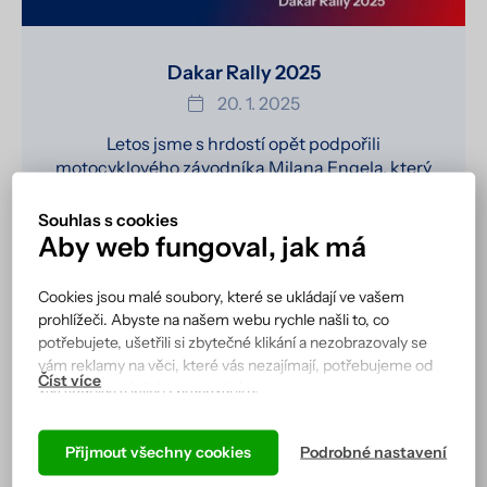
Dakar Rally 2025
20. 1. 2025
Letos jsme s hrdostí opět podpořili
motocyklového závodníka Milana Engela, který
se postavil na start svého již jedenáctého
Dakaru. S neuvěřitelným nasazením zvládl
Souhlas s cookies
všechny nástrahy této legendární…
Aby web fungoval, jak má
Číst více
Cookies jsou malé soubory, které se ukládají ve vašem
prohlížeči. Abyste na našem webu rychle našli to, co
potřebujete, ušetřili si zbytečné klikání a nezobrazovaly se
vám reklamy na věci, které vás nezajímají, potřebujeme od
vás souhlas s jejich zpracováním.
Podle cookies vás náš web totiž pozná a zobrazí se vám tak,
jak jste zvyklí, a hlavně tak, aby všechno správně fungovalo.
Přijmout všechny cookies
Podrobné nastavení