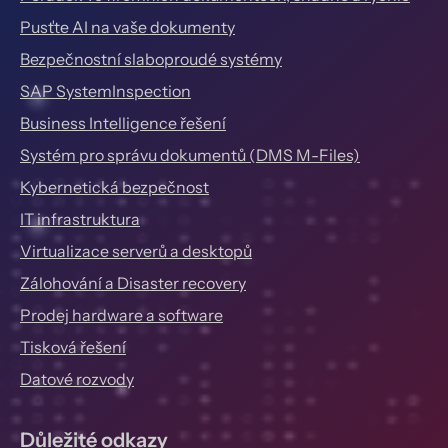
Pusťte AI na vaše dokumenty
Bezpečnostní slaboproudé systémy
SAP SystemInspection
Business Intelligence řešení
Systém pro správu dokumentů (DMS M-Files)
Kybernetická bezpečnost
IT infrastruktura
Virtualizace serverů a desktopů
Zálohování a Disaster recovery
Prodej hardware a software
Tisková řešení
Datové rozvody
Důležité odkazy