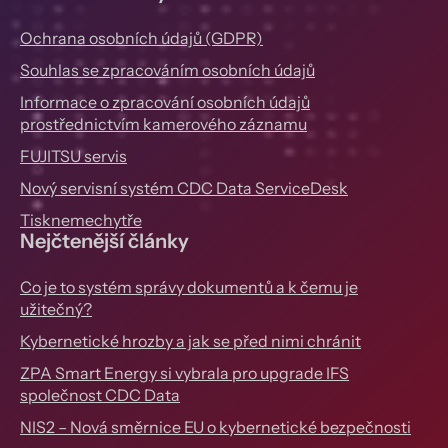
Ochrana osobních údajů (GDPR)
Souhlas se zpracováním osobních údajů
Informace o zpracování osobních údajů
prostřednictvím kamerového záznamu
FUJITSU servis
Nový servisní systém CDC Data ServiceDesk
Tisknemechytře
Nejčtenější články
Co je to systém správy dokumentů a k čemu je
užitečný?
Kybernetické hrozby a jak se před nimi chránit
ZPA Smart Energy si vybrala pro upgrade IFS
společnost CDC Data
NIS2 – Nová směrnice EU o kybernetické bezpečnosti