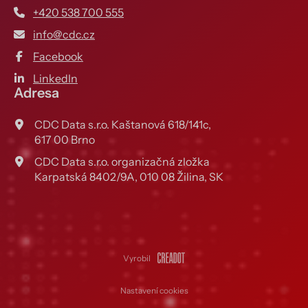
+420 538 700 555
info@cdc.cz
Facebook
LinkedIn
Adresa
CDC Data s.r.o. Kaštanová 618/141c,
617 00 Brno
CDC Data s.r.o. organizačná zložka
Karpatská 8402/9A, 010 08 Žilina, SK
Vyrobil
Nastavení cookies