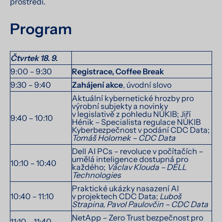
prostředí.
Program
Čtvrtek 18. 9.
9:00 – 9:30
Registrace, Coffee Break
9:30 – 9:40
Zahájení akce
, úvodní slovo
Aktuální kybernetické hrozby pro
výrobní subjekty a novinky
v legislativě z pohledu NÚKIB; Jiří
9:40 – 10:10
Hénik – Specialista regulace NÚKIB
Kyberbezpečnost v podání CDC Data;
Tomáš Holomek – CDC Data
Dell AI PCs – revoluce v počítačích –
umělá inteligence dostupná pro
10:10 – 10:40
každého;
Václav Klouda – DELL
Technologies
Praktické ukázky nasazení AI
10:40 – 11:10
v projektech CDC Data;
Luboš
Strapina, Pavol Paulovčin – CDC Data
NetApp – Zero Trust bezpečnost pro
11:10 – 11:40