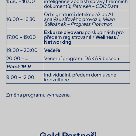
15:30 – 16:00
inteligence v oblasti správy firemních
dokumentů;
Petr Keil – CDC Data
Od signaturní detekce až po AI
16:00 – 16:30
analýzu síťového provozu;
Milan
Štěpánek – Progress Flowmon
Exkurze pivovaru
po skupinách pro
17:00 – 19:00
předem registrované /
Wellness
/
Networking
19:00 – 20:00
Večeře
20:00 – …
Večerní program: DAKAR beseda
Pátek 19. 9.
Individuální, předem domluvené
9:00 – 12:00
konzultace
Změna programu vyhrazena.
Gold Partneři