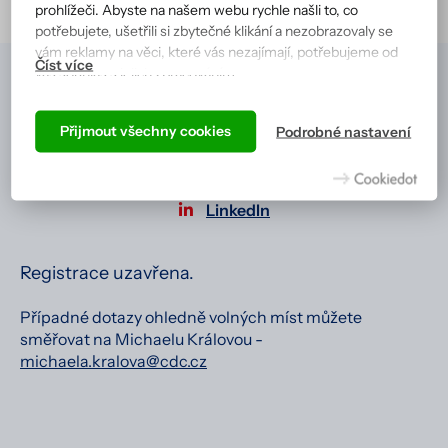
prohlížeči. Abyste na našem webu rychle našli to, co
potřebujete, ušetřili si zbytečné klikání a nezobrazovaly se
vám reklamy na věci, které vás nezajímají, potřebujeme od
vás souhlas s jejich zpracováním.
Podle cookies vás náš web totiž pozná a zobrazí se vám tak,
Přihláška
jak jste zvyklí, a hlavně tak, aby všechno správně fungovalo.
Přijmout všechny cookies
Podrobné nastavení
Více informací včetně přehledu všech cookies získáte na
+420 538 700 555
info@cdc.cz
Facebook
stránce zásad ochrany osobních údajů
.
LinkedIn
Registrace uzavřena.
Případné dotazy ohledně volných míst můžete
směřovat na Michaelu Královou -
michaela.kralova@cdc.cz