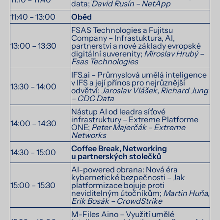
data;
David Rusín – NetApp
11:40 – 13:00
Oběd
FSAS Technologies a Fujitsu
Company – Infrastuktura, AI,
13:00 – 13:30
partnerství a nové základy evropské
digitální suverenity;
Miroslav Hrubý –
Fsas Technologies
IFS.ai – Průmyslová umělá inteligence
v IFS a její přínos pro nejrůznější
13:30 – 14:00
odvětví;
Jaroslav Vlášek, Richard Jung
– CDC Data
Nástup AI od leadra síťové
infrastruktury – Extreme Platforme
14:00 – 14:30
ONE;
Peter Majerčák – Extreme
Networks
Coffee Break, Networking
14:30 – 15:00
u partnerských stolečků
AI-powered obrana: Nová éra
kybernetické bezpečnosti – Jak
15:00 – 15:30
platformizace bojuje proti
neviditelným útočníkům;
Martin Huňa,
Erik Bosák – CrowdStrike
M-Files Aino – Využití umělé