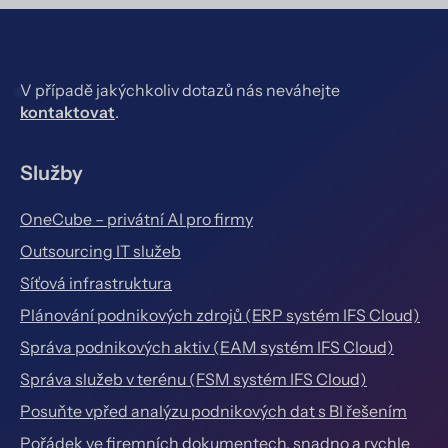
V případě jakýchkoliv dotazů nás neváhejte
kontaktovat
.
Služby
OneCube – privátní AI pro firmy
Outsourcing IT služeb
Síťová infrastruktura
Plánování podnikových zdrojů (ERP systém IFS Cloud)
Správa podnikových aktiv (EAM systém IFS Cloud)
Správa služeb v terénu (FSM systém IFS Cloud)
Posuňte vpřed analýzu podnikových dat s BI řešením
Pořádek ve firemních dokumentech, snadno a rychle