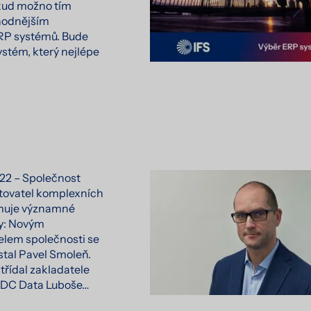
kud možno tím
hodnějším
ERP systémů. Bude
ystém, který nejlépe
022 – Společnost
tovatel komplexních
amuje významné
y: Novým
elem společnosti se
stal Pavel Smoleň.
střídal zakladatele
 CDC Data Luboše…