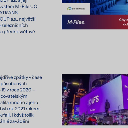
 a.s. a její
 systém M-Files. O
NATRANS
 a.s., největší
Chytr
do
 železničních
ezi přední světové
dříve zpátky v čase
 způsobených
19 v roce 2020 –
racovatelským
lila mnoho z jeho
ebyl rok 2021 rokem,
fali. I když tolik
áhlé zavádění