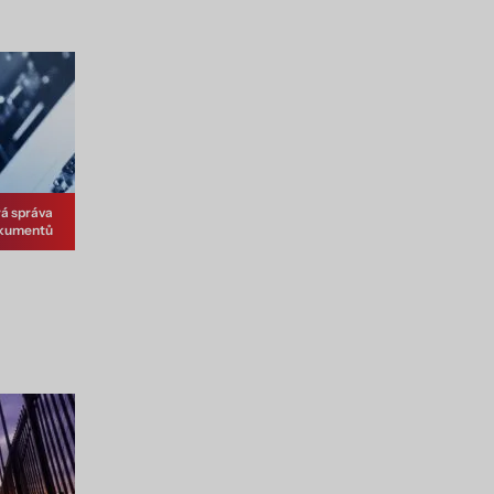
á správa
kumentů