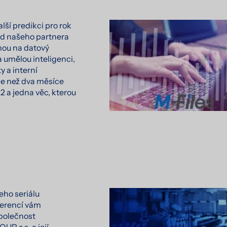
ší predikci pro rok
od našeho partnera
nou na datový
 umělou inteligenci,
 a interní
ce než dva měsíce
2 a jedna věc, kterou
eho seriálu
ferencí vám
polečnost