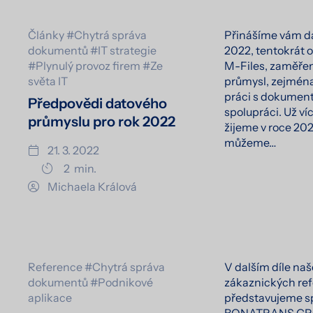
Články
#Chytrá správa
Přinášíme vám dal
dokumentů
#IT strategie
2022, tentokrát 
#Plynulý provoz firem
#Ze
M-Files, zaměře
světa IT
průmysl, zejména
práci s dokumenty
Předpovědi datového
spolupráci. Už ví
průmyslu pro rok 2022
žijeme v roce 202
můžeme…
21. 3. 2022
2
min.
Michaela Králová
Reference
#Chytrá správa
V dalším díle naš
dokumentů
#Podnikové
zákaznických re
aplikace
představujeme s