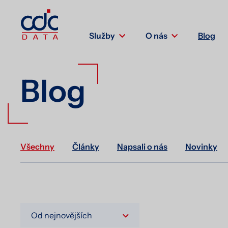
Služby
O nás
Blog
Blog
Všechny
Články
Napsali o nás
Novinky