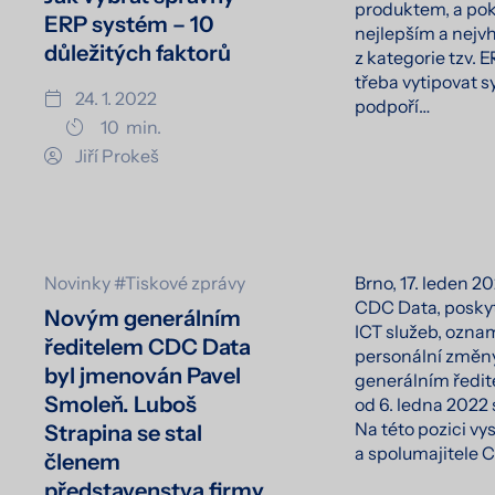
produktem, a po
ERP systém – 10
nejlepším a nejv
důležitých faktorů
z kategorie tzv. 
třeba vytipovat s
24. 1. 2022
podpoří…
10
min.
Jiří Prokeš
Novinky
#Tiskové zprávy
Brno, 17. leden 2
CDC Data, posky
Novým generálním
ICT služeb, ozn
ředitelem CDC Data
personální změn
byl jmenován Pavel
generálním ředit
Smoleň. Luboš
od 6. ledna 2022 
Na této pozici vy
Strapina se stal
a spolumajitele
členem
představenstva firmy