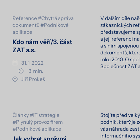
Reference
#Chytrá správa
V dalším díle naš
dokumentů
#Podnikové
zákaznických re
aplikace
představujeme sp
a její referenci 
Kdo nám věří/3. část
a s ním spojenou
ZAT a.s.
dokumentů, kterou
roku 2010. O spo
31. 1. 2022
Společnost ZAT a
3
min.
Jiří Prokeš
Články
#IT strategie
Stojíte před vel
#Plynulý provoz firem
podnik, který je 
#Podnikové aplikace
vás náhrada zast
informačního sy
Jak vybrat správný