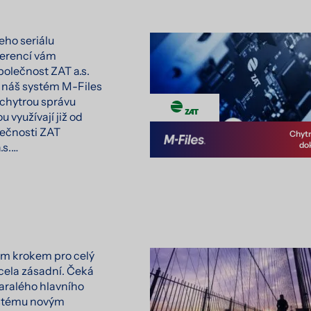
eho seriálu
ferencí vám
olečnost ZAT a.s.
na náš systém M-Files
 chytrou správu
 využívají již od
lečnosti ZAT
Chytr
do
.s.…
kým krokem pro celý
zcela zásadní. Čeká
aralého hlavního
stému novým