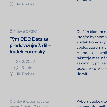
Jiří Prokeš
Články
#O CDC
Dalším členem n
kterým bychom vá
Tým CDC Data se
Radek Poredský.
představuje/7. díl –
spoluautorem na
Radek Poredský
Helpdesk, hlavn
nástroje mezi ná
28. 2. 2022
zákazníky pro za
3
min.
požadavků. Více o
dozvíte…
Jiří Prokeš
Články
#Kybernetická
Kybernetické úto
bezpečnost
#Plynulý
a kyberkriminalit