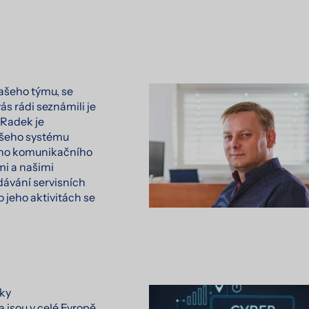
ašeho týmu, se
s rádi seznámili je
 Radek je
šeho systému
ího komunikačního
mi a našimi
dávání servisních
 jeho aktivitách se
ky
a jsou v celé Evropě