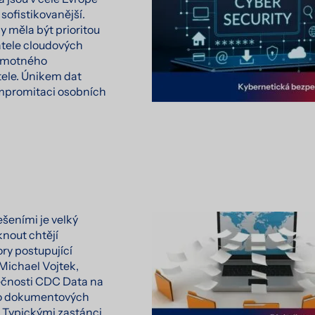
 sofistikovanější.
 měla být prioritou
atele cloudových
samotného
ele. Únikem dat
mpromitaci osobních
ešeními je velký
sknout chtějí
ory postupující
á Michael Vojtek,
ečnosti CDC Data na
ko dokumentových
. Typickými zastánci