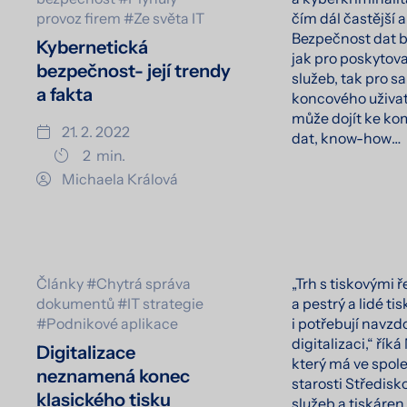
provoz firem
#Ze světa IT
čím dál častější a
Bezpečnost dat by
Kybernetická
jak pro poskytov
bezpečnost- její trendy
služeb, tak pro 
a fakta
koncového uživat
může dojít ke ko
21. 2. 2022
dat, know-how…
2
min.
Michaela Králová
Články
#Chytrá správa
„Trh s tiskovými ř
dokumentů
#IT strategie
a pestrý a lidé ti
#Podnikové aplikace
i potřebují navzd
digitalizaci,“ řík
Digitalizace
který má ve spol
neznamená konec
starosti Středis
klasického tisku
služeb a tiskáren