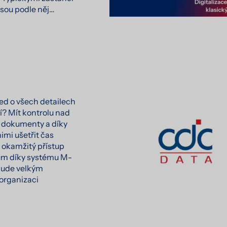
jsou podle něj…
ed o všech detailech
? Mít kontrolu nad
i dokumenty a díky
nimi ušetřit čas
e okamžitý přístup
ům díky systému M-
 bude velkým
organizaci