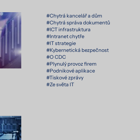
#Chytrá kancelář a dům
#Chytrá správa dokumentů
#ICT infrastruktura
#Intranet chytře
#IT strategie
#Kybernetická bezpečnost
#O CDC
#Plynulý provoz firem
#Podnikové aplikace
#Tiskové zprávy
#Ze světa IT