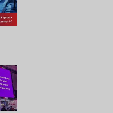
á správa
kumentů