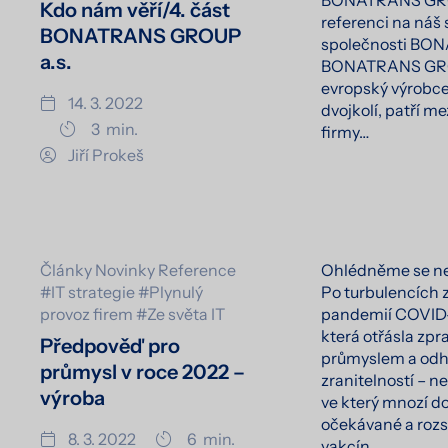
BONATRANS GROUP
Kdo nám věří/4. část
referenci na náš
BONATRANS GROUP
společnosti BO
a.s.
BONATRANS GROUP
evropský výrobce
14. 3. 2022
dvojkolí, patří m
3
min.
firmy…
Jiří Prokeš
Články
Novinky
Reference
Ohlédněme se nej
#IT strategie
#Plynulý
Po turbulencích
provoz firem
#Ze světa IT
pandemií COVID-
která otřásla zp
Předpověď pro
průmyslem a odha
průmysl v roce 2022 –
zranitelností – n
výroba
ve který mnozí dou
očekávané a rozs
8. 3. 2022
6
min.
vakcín…