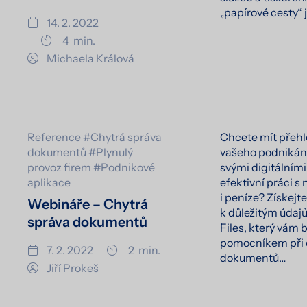
„papírové cesty“ 
14. 2. 2022
4
min.
Michaela Králová
Reference
#Chytrá správa
Chcete mít přehl
dokumentů
#Plynulý
vašeho podnikání
provoz firem
#Podnikové
svými digitálním
aplikace
efektivní práci s 
i peníze? Získejt
Webináře – Chytrá
k důležitým údaj
správa dokumentů
Files, který vám
pomocníkem při 
7. 2. 2022
2
min.
dokumentů…
Jiří Prokeš