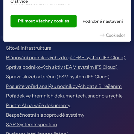
vás souhlas s jejich zpracováním.
Služby
Podle cookies vás náš web totiž pozná a zobrazí se vám tak,
jak jste zvyklí, a hlavně tak, aby všechno správně fungovalo.
Přijmout všechny cookies
Podrobné nastavení
OneCube – privátní AI pro firmy
Více informací včetně přehledu všech cookies získáte na
stránce zásad ochrany osobních údajů
.
Outsourcing IT služeb
Síťová infrastruktura
Plánování podnikových zdrojů (ERP systém IFS Cloud)
Správa podnikových aktiv (EAM systém IFS Cloud)
Správa služeb v terénu (FSM systém IFS Cloud)
Posuňte vpřed analýzu podnikových dat s BI řešením
Pořádek ve firemních dokumentech, snadno a rychle
Pusťte AI na vaše dokumenty
Bezpečnostní slaboproudé systémy
SAP SystemInspection