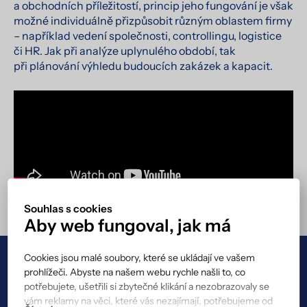
a obchodních příležitostí, princip jeho fungování je však
možné individuálně přizpůsobit různým oblastem firmy
– například vedení společnosti, controllingu, logistice
či HR. Jak při analýze uplynulého období, tak
při plánování výhledu budoucích zakázek a kapacit.
Souhlas s cookies
Aby web fungoval, jak má
Cookies jsou malé soubory, které se ukládají ve vašem
prohlížeči. Abyste na našem webu rychle našli to, co
V případě jakýchkoliv dotazů nás neváhejte
potřebujete, ušetřili si zbytečné klikání a nezobrazovaly se
kontaktovat
.
vám reklamy na věci, které vás nezajímají, potřebujeme od