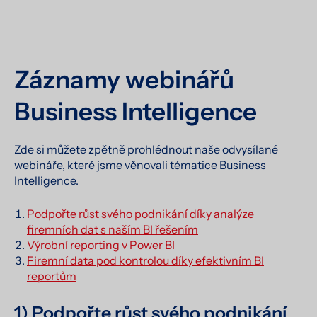
Záznamy webinářů
Business Intelligence
Zde si můžete zpětně prohlédnout naše odvysílané
webináře, které jsme věnovali tématice Business
Intelligence.
Podpořte růst svého podnikání díky analýze
firemních dat s naším BI řešením
Výrobní reporting v Power BI
Firemní data pod kontrolou díky efektivním BI
reportům
1) Podpořte růst svého podnikání