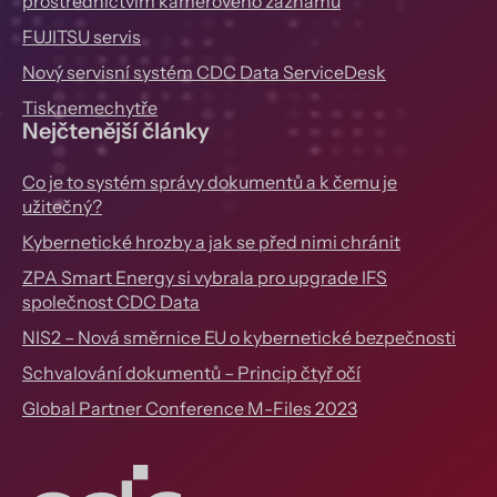
prostřednictvím kamerového záznamu
FUJITSU servis
Nový servisní systém CDC Data ServiceDesk
Tisknemechytře
Nejčtenější články
Co je to systém správy dokumentů a k čemu je
užitečný?
Kybernetické hrozby a jak se před nimi chránit
ZPA Smart Energy si vybrala pro upgrade IFS
společnost CDC Data
NIS2 – Nová směrnice EU o kybernetické bezpečnosti
Schvalování dokumentů – Princip čtyř očí
Global Partner Conference M-Files 2023